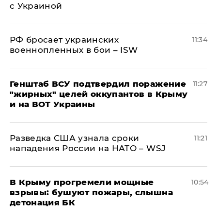
с Украиной
РФ бросает украинских
11:34
военнопленных в бои – ISW
Генштаб ВСУ подтвердил поражение
11:27
"жирных" целей оккупантов в Крыму
и на ВОТ Украины
Разведка США узнала сроки
11:21
нападения России на НАТО – WSJ
В Крыму прогремели мощные
10:54
взрывы: бушуют пожары, слышна
детонация БК