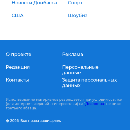
Новости Донбасса
Спорт
США
Шоубиз
О проекте
Реклама
Редакция
Персональные
данные
Контакты
Защита персональных
данных
Использование материалов разрешается при условии ссылки
(для интернет-изданий - гиперссылки) на "
Диалог.ua
" не ниже
третьего абзаца.
� 2026,
Все права защищены.