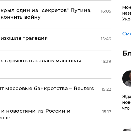
Мож
крыл один из "секретов" Путина,
16:05
наз
акончить войну
Укр
См
оизошла трагедия
15:46
Б
х взрывов началась массовая
15:39
ят массовые банкротства – Reuters
15:22
Жда
нов
что
и новостями из России и
15:17
льше