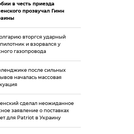
бии в честь приезда
енского прозвучал Гимн
раины
олгарию вторгся ударный
пилотник и взорвался у
ного газопровода
еленджике после сильных
ывов началась массовая
куация
енский сделал неожиданное
ное заявление о поставках
ет для Patriot в Украину