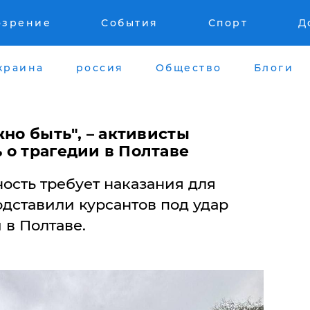
озрение
События
Спорт
Д
краина
россия
Общество
Блоги
жно быть", – активисты
 о трагедии в Полтаве
ость требует наказания для
дставили курсантов под удар
 в Полтаве.