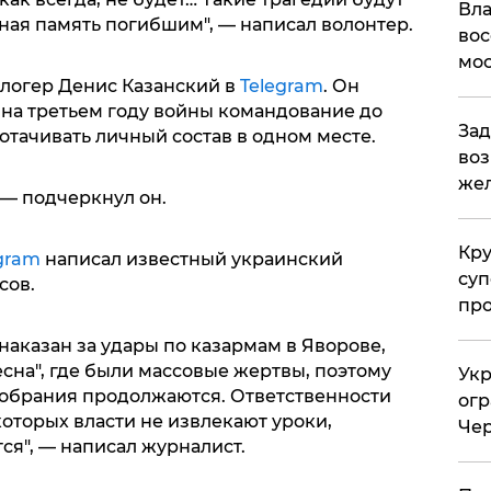
Вла
чная память погибшим", — написал волонтер.
вос
мос
блогер Денис Казанский в
Telegram
. Он
о на третьем году войны командование до
Зад
отачивать личный состав в одном месте.
воз
жел
 — подчеркнул он.
Кр
gram
написал известный украинский
суп
сов.
про
наказан за удары по казармам в Яворове,
сна", где были массовые жертвы, поэтому
Укр
собрания продолжаются. Ответственности
огр
 которых власти не извлекают уроки,
Чер
я", — написал журналист.