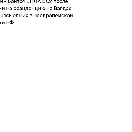
ин боится БПЛА ВСУ после
ки на резиденцию на Валдае,
чась от них в неевропейской
ти РФ