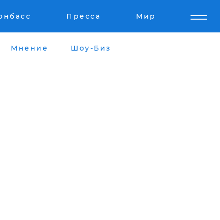
онбасс
Пресса
Мир
Мнение
Шоу-Биз