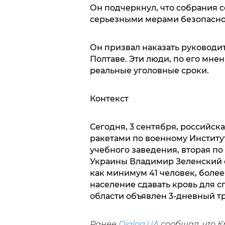
Он подчеркнул, что собрания 
серьезными мерами безопаснос
Он призвал наказать руководи
Полтаве. Эти люди, по его мне
реальные уголовные сроки.
Контекст
Сегодня, 3 сентября, российск
ракетами по военному Институт
учебного заведения, вторая по
Украины Владимир Зеленский с
как минимум 41 человек, боле
население сдавать кровь для с
области объявлен 3-дневный тр
Ранее
Dialog.UA
сообщал, что 