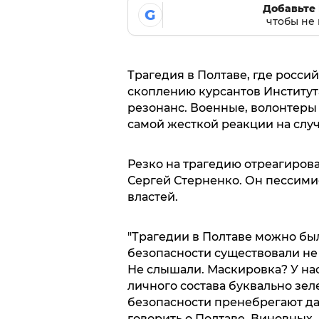
Добавьте 
G
чтобы не 
Трагедия в Полтаве, где росси
скоплению курсантов Институт
резонанс. Военные, волонтеры
самой жесткой реакции на слу
Резко на трагедию отреагиров
Сергей Стерненко. Он пессими
властей.
"Трагедии в Полтаве можно бы
безопасности существовали не
Не слышали. Маскировка? У на
личного состава буквально зе
безопасности пренебрегают даж
говорить о Полтаве. Виновных, 