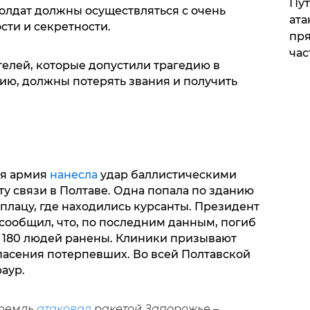
Пут
солдат должны осуществляться с очень
ата
ти и секретности.
пря
час
телей, которые допустили трагедию в
нию, должны потерять звания и получить
ая армия
нанесла
удар баллистическими
у связи в Полтаве. Одна попала по зданию
 плацу, где находились курсанты. Президент
ообщил, что, по последним данным, погиб
е 180 людей ранены. Клиники призывают
пасения потерпевших. Во всей Полтавской
аур.
Кремль
атаковал
ракетой Запорожье –