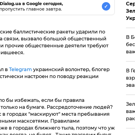
Сер
Dialog.ua в Google сегодня,
✓
пропустить главное завтра.
Зел
Ук
йские баллистические ракеты ударили по
В Б
а связи, вызвало большой общественный
бес
 и прочие общественные деятели требуют
важ
чившееся.
ал в
Telegram
украинский волонтер, блогер
В Г
стически настроен по поводу реакции
взр
эва
ло бы избежать, если бы правила
Зел
 только на бумаге. Рассредоточение людей?
важ
с в городах "маскируют" места пребывания
рак
леными масксетями. Правилами
е в городах ближнего тыла, поэтому что уж
как всегда, не будет… Такие трагедии будут