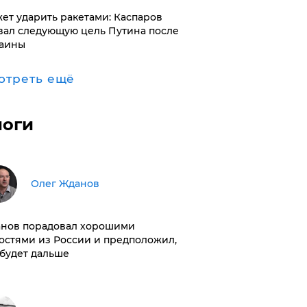
ет ударить ракетами: Каспаров
вал следующую цель Путина после
аины
отреть ещё
логи
Олег Жданов
нов порадовал хорошими
остями из России и предположил,
 будет дальше