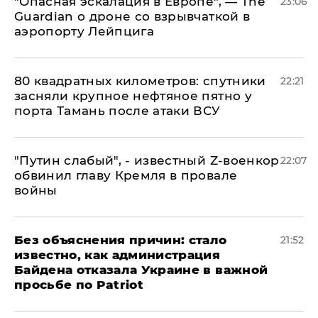
"Опасная эскалация в Европе", — The
23:06
Guardian о дроне со взрывчаткой в
аэропорту Лейпцига
80 квадратных километров: спутники
22:21
засняли крупное нефтяное пятно у
порта Тамань после атаки ВСУ
​"Путин слабый", - известный Z-военкор
22:07
обвинил главу Кремля в провале
войны
Без объяснения причин: стало
21:52
известно, как администрация
Байдена отказала Украине в важной
просьбе по Patriot