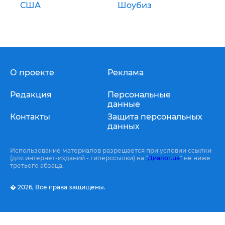
США
Шоубиз
О проекте
Реклама
Редакция
Персональные
данные
Контакты
Защита персональных
данных
Использование материалов разрешается при условии ссылки
(для интернет-изданий - гиперссылки) на "
Диалог.ua
" не ниже
третьего абзаца.
� 2026,
Все права защищены.