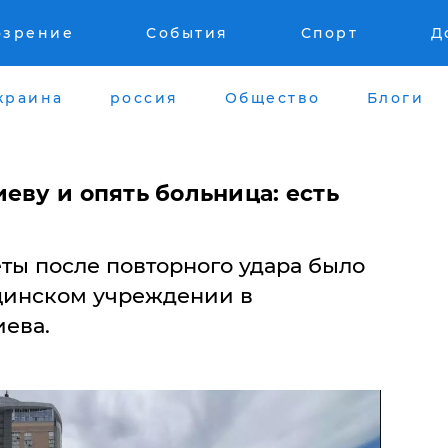
озрение
События
Спорт
Д
краина
россия
Общество
Блоги
еву и опять больница: есть
ты после повторного удара было
цинском учреждении в
ева.