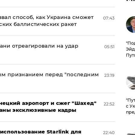
вал способ, как Украина сможет
07:43
ских баллистических ракет
​"По
рани отреагировали на удар
05:51
Эйд
Пут
ным признанием перед "последним
23:19
"Пу
нецкий аэропорт и сжег "Шахед"
22:52
с У
ваны эксклюзивные кадры
пре
использование Starlink для
22:40