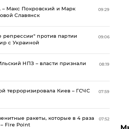
, – Макс Покровский и Марк
09:29
овой Славянск
е репрессии" против партии
09:06
мир с Украиной
льский НПЗ – власти признали
08:19
й терроризировала Киев – ГСЧС
07:59
енитные ракеты, которые в 4 раза
07:52
 Fire Point
М