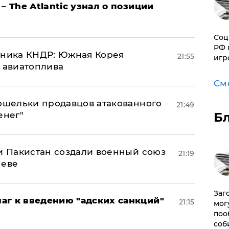
– The Atlantic узнал о позиции
Соц
РФ 
юзника КНДР: Южная Корея
21:55
игр
н авиатоплива
См
кошельки продавцов атакованного
21:49
Б
енег"
 и Пакистан создали военный союз
21:19
неве
Заг
аг к введению "адских санкций"
21:15
мог
поо
соб