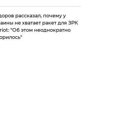
оров рассказал, почему у
аины не хватает ракет для ЗРК
riot: "Об этом неоднократно
орилось"