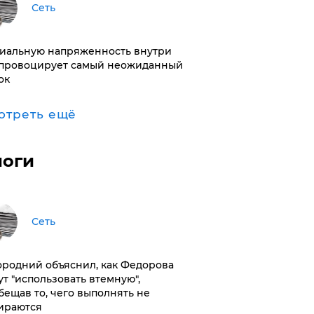
Сеть
иальную напряженность внутри
провоцирует самый неожиданный
ок
отреть ещё
логи
Сеть
ородний объяснил, как Федорова
ут "использовать втемную",
бещав то, чего выполнять не
ираются