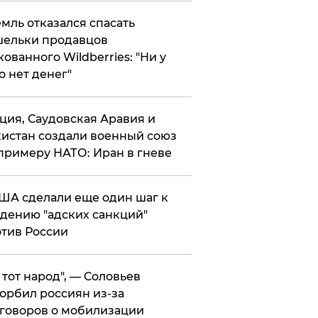
мль отказался спасать
ельки продавцов
кованного Wildberries: "Ни у
о нет денег"
ция, Саудовская Аравия и
истан создали военный союз
примеру НАТО: Иран в гневе
ША сделали еще один шаг к
дению "адских санкций"
тив России
е тот народ", — Соловьев
орбил россиян из-за
говоров о мобилизации