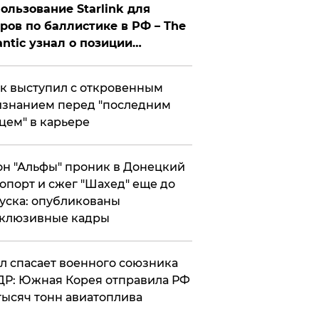
ользование Starlink для
ров по баллистике в РФ – The
antic узнал о позиции
знесмена
к выступил с откровенным
знанием перед "последним
цем" в карьере
н "Альфы" проник в Донецкий
опорт и сжег "Шахед" еще до
уска: опубликованы
склюзивные кадры
ул спасает военного союзника
Р: Южная Корея отправила РФ
тысяч тонн авиатоплива