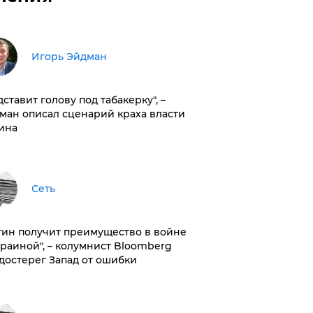
Игорь Эйдман
дставит голову под табакерку", –
ман описал сценарий краха власти
ина
Сеть
тин получит преимущество в войне
краиной", – колумнист Bloomberg
достерег Запад от ошибки