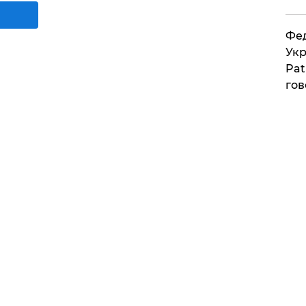
Фед
Укр
Pat
гов