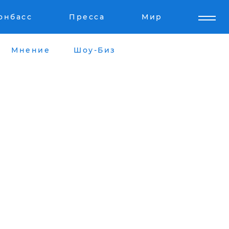
онбасс
Пресса
Мир
Мнение
Шоу-Биз