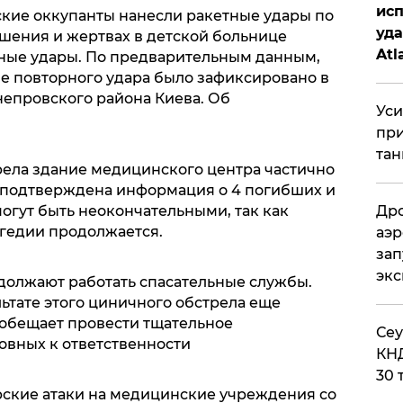
исп
ские оккупанты нанесли ракетные удары по
уда
шения и жертвах в детской больнице
Atl
ные удары. По предварительным данным,
би
е повторного удара было зафиксировано в
епровского района Киева. Об
Уси
при
тан
рела здание медицинского центра частично
 подтверждена информация о 4 погибших и
Дро
огут быть неокончательными, так как
агедии продолжается.
аэр
зап
эк
одолжают работать спасательные службы.
ьтате этого циничного обстрела еще
 обещает провести тщательное
​Се
овных к ответственности
КНД
30 
ские атаки на медицинские учреждения со