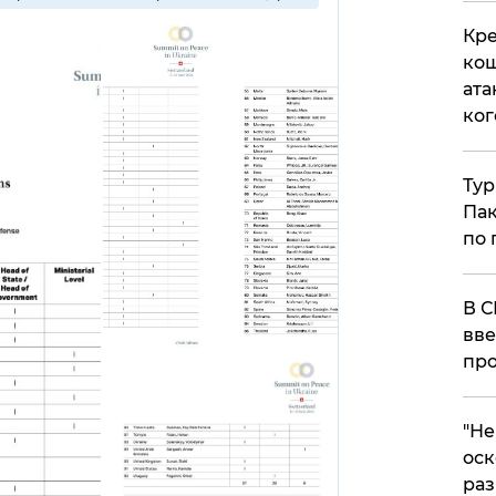
Кре
кош
ата
ког
Тур
Пак
по 
В С
вве
про
​"Н
оск
раз