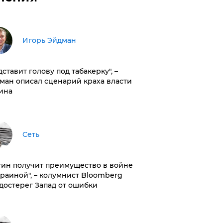
Игорь Эйдман
дставит голову под табакерку", –
ман описал сценарий краха власти
ина
Сеть
тин получит преимущество в войне
краиной", – колумнист Bloomberg
достерег Запад от ошибки