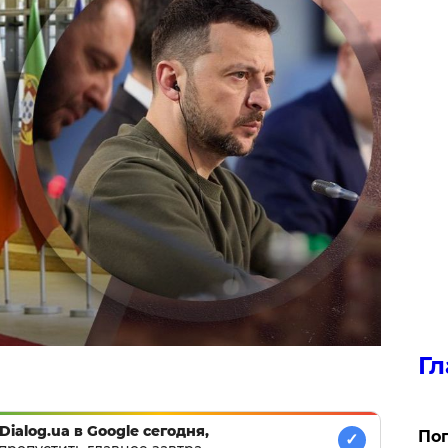
Гл
Dialog.ua в Google сегодня,
Поп
✓