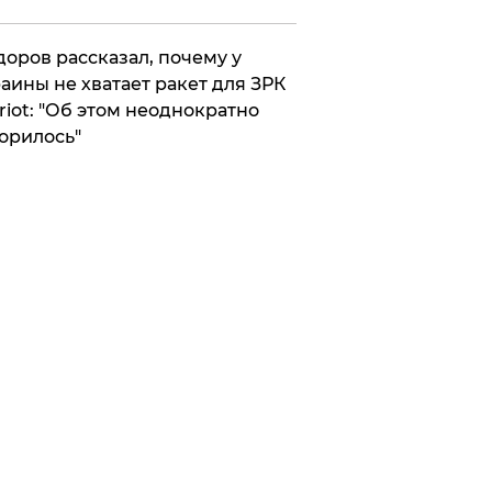
оров рассказал, почему у
аины не хватает ракет для ЗРК
riot: "Об этом неоднократно
орилось"