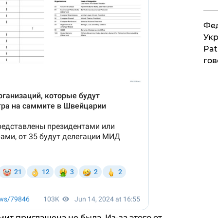
Фед
Укр
Pat
гов
мит приглашена не была. Из-за этого от