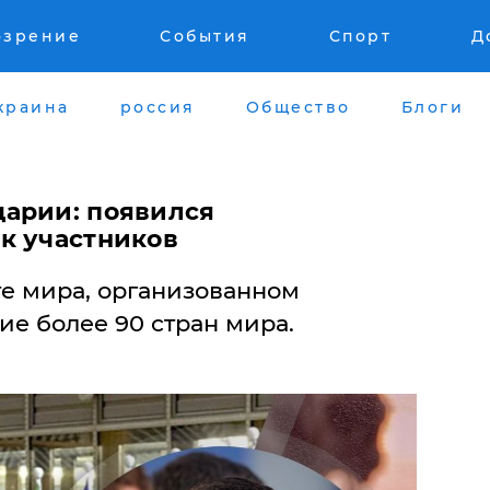
озрение
События
Спорт
Д
краина
россия
Общество
Блоги
царии: появился
к участников
е мира, организованном
ие более 90 стран мира.