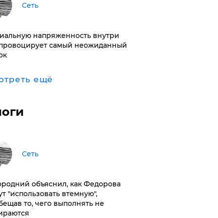
Сеть
иальную напряженность внутри
провоцирует самый неожиданный
ок
отреть ещё
логи
Сеть
ородний объяснил, как Федорова
ут "использовать втемную",
бещав то, чего выполнять не
ираются