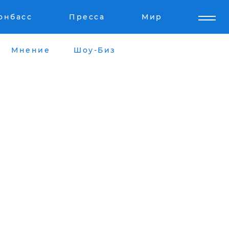
онбасс
Пресса
Мир
Мнение
Шоу-Биз