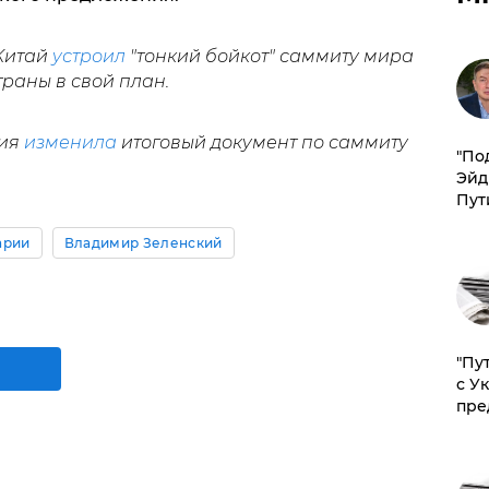
 Китай
устроил
"тонкий бойкот" саммиту мира
раны в свой план.
рия
изменила
итоговый документ по саммиту
​"По
Эйд
Пут
арии
Владимир Зеленский
"Пу
с У
пре