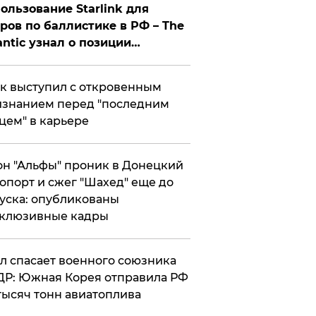
ользование Starlink для
ров по баллистике в РФ – The
antic узнал о позиции
знесмена
к выступил с откровенным
знанием перед "последним
цем" в карьере
н "Альфы" проник в Донецкий
опорт и сжег "Шахед" еще до
уска: опубликованы
склюзивные кадры
ул спасает военного союзника
Р: Южная Корея отправила РФ
тысяч тонн авиатоплива