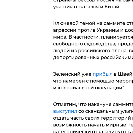
участия отказался и Китай.
Ключевой темой на саммите ст
агрессии против Украины и д
мира. В частности, планируетс
свободного судоходства, прод
людей из российского плена, в
депортированных российскими
Зеленский уже
прибыл
в Швейц
что намерен с помощью меропр
и колониальной оккупации".
Отметим, что накануне саммит
выступил
со скандальным ульт
отдать часть своих территорий 
возможность начать мирные пе
категорически отказались от т