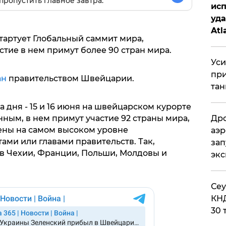
пропустить главное завтра.
исп
уда
Atl
стартует Глобальный саммит мира,
би
тие в нем примут более 90 стран мира.
Уси
при
ан
правительством Швейцарии.
тан
 дня - 15 и 16 июня на швейцарском курорте
ным, в нем примут участие 92 страны мира,
Дро
лены на самом высоком уровне
аэр
ми или главами правительств. Так,
зап
в Чехии, Франции, Польши, Молдовы и
эк
​Се
КНД
30 