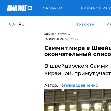
Украина
Военное об
| RU
UA
Новости
У
ДИАЛОГ
УКРАИНА
14 июня 2024, 21:33
​Саммит мира в Швей
окончательный списо
В швейцарском Саммит
Украиной, примут участ
Автор:
Татьяна Шевченко