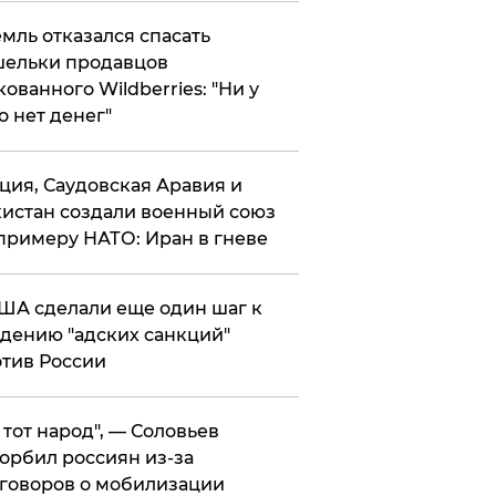
мль отказался спасать
ельки продавцов
кованного Wildberries: "Ни у
о нет денег"
ция, Саудовская Аравия и
истан создали военный союз
примеру НАТО: Иран в гневе
ША сделали еще один шаг к
дению "адских санкций"
тив России
е тот народ", — Соловьев
орбил россиян из-за
говоров о мобилизации