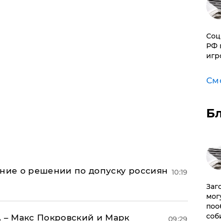
Соц
РФ 
игр
См
Б
ение о решении по допуску россиян
10:19
Заг
мог
поо
соб
, – Макс Покровский и Марк
09:29