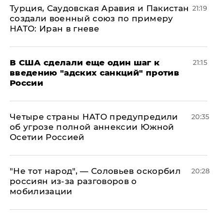
Турция, Саудовская Аравия и Пакистан
21:19
создали военный союз по примеру
НАТО: Иран в гневе
В США сделали еще один шаг к
21:15
введению "адских санкций" против
России
Четыре страны НАТО предупредили
20:35
об угрозе полной аннексии Южной
Осетии Россией
​"Не тот народ", — Соловьев оскорбил
20:28
россиян из-за разговоров о
мобилизации