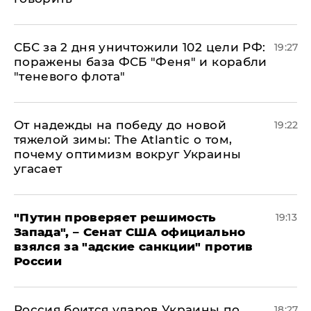
СБС за 2 дня уничтожили 102 цели РФ:
19:27
поражены база ФСБ "Феня" и корабли
"теневого флота"
От надежды на победу до новой
19:22
тяжелой зимы: The Atlantic о том,
почему оптимизм вокруг Украины
угасает
"Путин проверяет решимость
19:13
Запада", – Сенат США официально
взялся за "адские санкции" против
России
Россия боится ударов Украины по
18:27