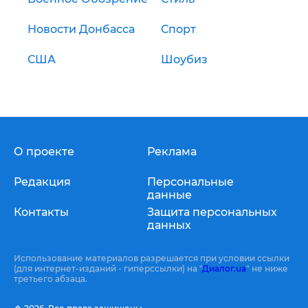
Новости Донбасса
Спорт
США
Шоубиз
О проекте
Реклама
Редакция
Персональные
данные
Контакты
Защита персональных
данных
Использование материалов разрешается при условии ссылки
(для интернет-изданий - гиперссылки) на "
Диалог.ua
" не ниже
третьего абзаца.