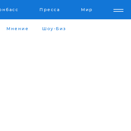
онбасс
Пресса
Мир
Мнение
Шоу-Биз