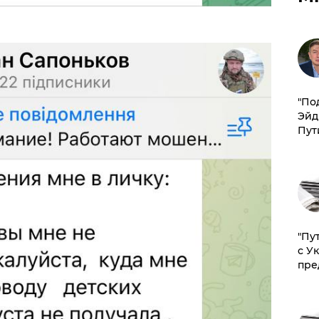
​"По
Эйд
Пут
"Пу
с У
пре