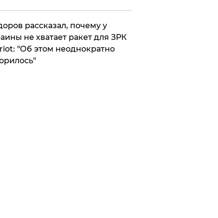
оров рассказал, почему у
аины не хватает ракет для ЗРК
riot: "Об этом неоднократно
орилось"