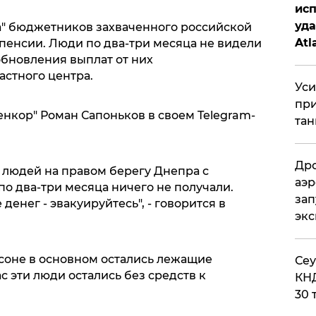
исп
уда
а" бюджетников захваченного российской
Atl
пенсии. Люди по два-три месяца не видели
обновления выплат от них
би
астного центра.
Уси
при
нкор" Роман Сапоньков в своем Telegram-
тан
Дро
 людей на правом берегу Днепра с
аэр
о два-три месяца ничего не получали.
зап
денег - эвакуируйтесь", - говорится в
эк
рсоне в основном остались лежащие
​Се
 эти люди остались без средств к
КНД
30 