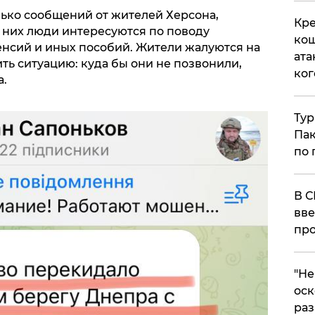
ько сообщений от жителей Херсона,
Кре
В них люди интересуются по поводу
кош
енсий и иных пособий. Жители жалуются на
ата
ь ситуацию: куда бы они не позвонили,
ког
а.
Тур
Пак
по 
В С
вве
про
​"Н
оск
раз