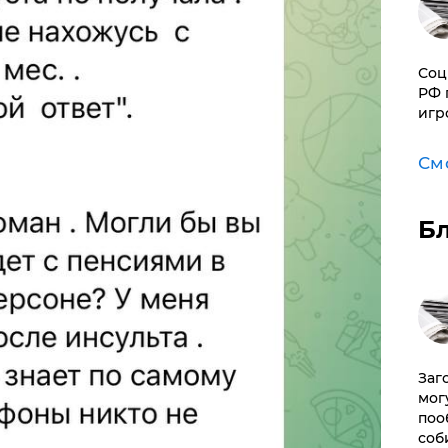
Соц
РФ 
игр
См
Б
Заг
мог
поо
соб