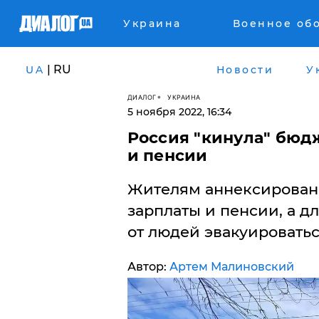
Украина
Военное об
| RU
UA
Новости
У
ДИАЛОГ
УКРАИНА
5 ноября 2022, 16:34
Россия "кинула" бюд
и пенсии
Жителям аннексированн
зарплаты и пенсии, а д
от людей эвакуироватьс
Автор:
Артем Малиновский