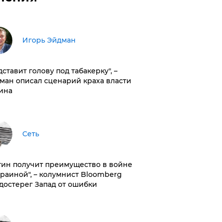
Игорь Эйдман
дставит голову под табакерку", –
ман описал сценарий краха власти
ина
Сеть
тин получит преимущество в войне
краиной", – колумнист Bloomberg
достерег Запад от ошибки