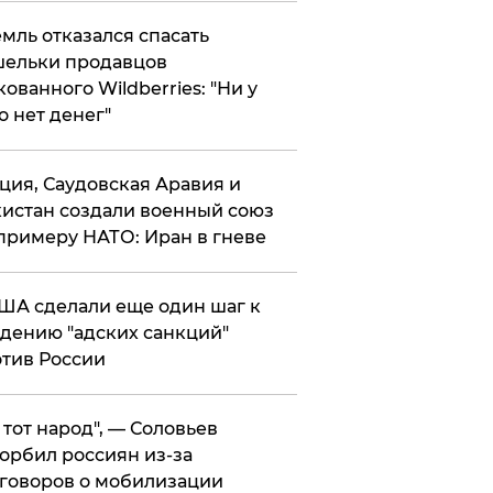
мль отказался спасать
ельки продавцов
кованного Wildberries: "Ни у
о нет денег"
ция, Саудовская Аравия и
истан создали военный союз
примеру НАТО: Иран в гневе
ША сделали еще один шаг к
дению "адских санкций"
тив России
е тот народ", — Соловьев
орбил россиян из-за
говоров о мобилизации