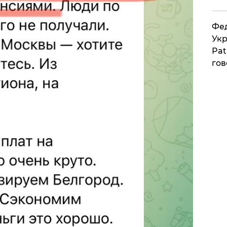
Фед
Укр
Pat
гов