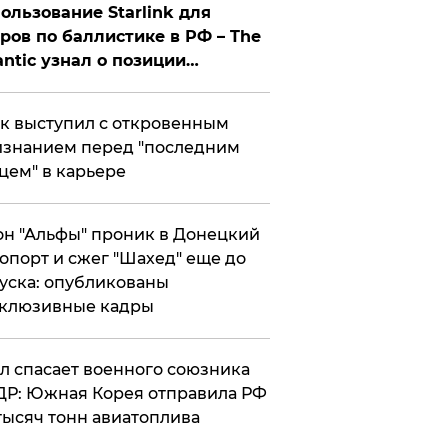
ользование Starlink для
ров по баллистике в РФ – The
antic узнал о позиции
знесмена
к выступил с откровенным
знанием перед "последним
цем" в карьере
н "Альфы" проник в Донецкий
опорт и сжег "Шахед" еще до
уска: опубликованы
склюзивные кадры
ул спасает военного союзника
Р: Южная Корея отправила РФ
тысяч тонн авиатоплива