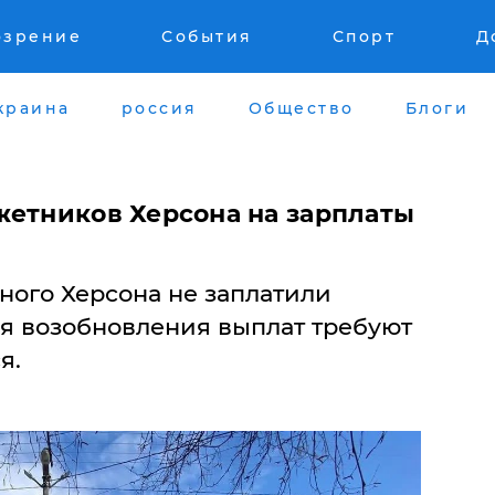
озрение
События
Спорт
Д
краина
россия
Общество
Блоги
жетников Херсона на зарплаты
ого Херсона не заплатили
ля возобновления выплат требуют
я.