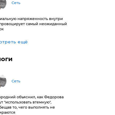
Сеть
иальную напряженность внутри
провоцирует самый неожиданный
ок
отреть ещё
логи
Сеть
ородний объяснил, как Федорова
ут "использовать втемную",
бещав то, чего выполнять не
ираются