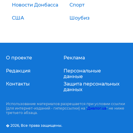
Новости Донбасса
Спорт
США
Шоубиз
О проекте
Реклама
Редакция
Персональные
данные
Контакты
Защита персональных
данных
Использование материалов разрешается при условии ссылки
(для интернет-изданий - гиперссылки) на "
Диалог.ua
" не ниже
третьего абзаца.
� 2026,
Все права защищены.