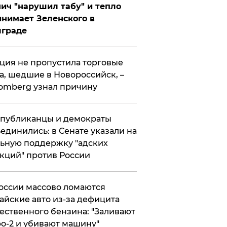
ич "нарушил табу" и тепло
нимает Зеленского в
лграде
ция не пропустила торговые
а, шедшие в Новороссийск, –
omberg узнал причину
публиканцы и демократы
единились: в Сенате указали на
ьную поддержку "адских
кций" против России
оссии массово ломаются
айские авто из-за дефицита
ественного бензина: "Заливают
о-2 и убивают машину"