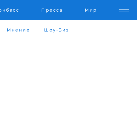
онбасс
Пресса
Мир
Мнение
Шоу-Биз