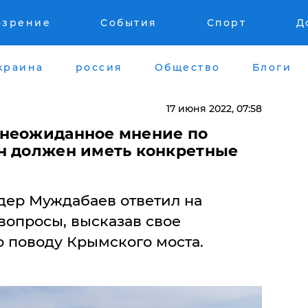
озрение
События
Спорт
Д
краина
россия
Общество
Блоги
17 июня 2022, 07:58
 неожиданное мнение по
н должен иметь конкретные
дер Муждабаев ответил на
вопросы, высказав свое
о поводу Крымского моста.