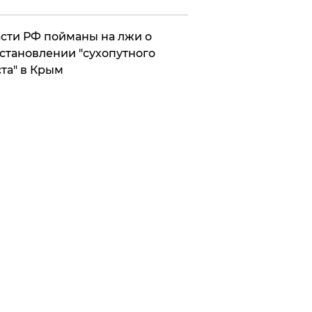
сти РФ пойманы на лжи о
становлении "сухопутного
та" в Крым