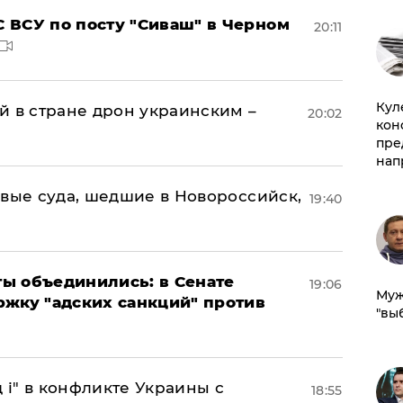
 ВСУ по посту "Сиваш" в Черном
20:11
Куле
й в стране дрон украинским –
20:02
кон
пре
нап
овые суда, шедшие в Новороссийск,
19:40
ы объединились: в Сенате
19:06
Муж
ржку "адских санкций" против
"вы
 і" в конфликте Украины с
18:55