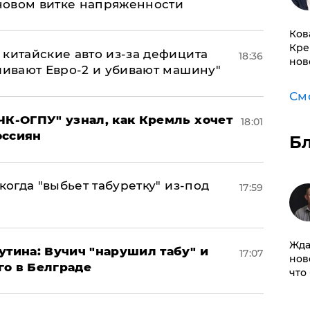
новом витке напряженности
Ков
Кре
китайские авто из-за дефицита
18:36
нов
ливают Евро-2 и убивают машину"
См
ЧК-ОГПУ" узнал, как Кремль хочет
18:01
оссиян
Б
когда "выбьет табуретку" из-под
17:59
Жда
утина: Вучич "нарушил табу" и
17:07
нов
го в Белграде
что