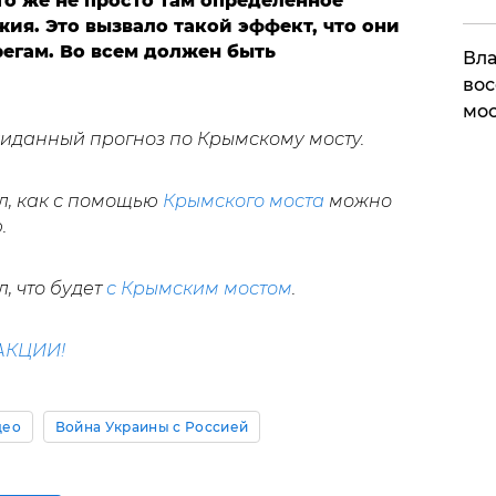
это же не просто там определенное
жия. Это вызвало такой эффект, что они
егам. Во всем должен быть
Вла
вос
мос
иданный прогноз по Крымскому мосту.
л, как с помощью
Крымского моста
можно
.
, что будет
с Крымским мостом
.
АКЦИИ!
део
Война Украины с Россией