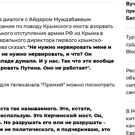
Вуч
при
Бе
 в диалоге с Айдером Муждабаевым
рения по поводу Крымского моста: взорвать
ьного отступления армии РФ из Крыма в
Тур
нерального директора первого крымско-
суд
рва сказал:
"Не нужно нервировать меня и
Blo
 не нужно нервировать, и что? Он
ападе думали. И у нас. Так что это вообще
ровать Путина. Оно не работает".
Рес
объ
для телеканала "Прямий" можно посмотреть
сил
сан
та так называемого. Это, кстати,
В Р
 использую. Это Керченский мост. Он,
кит
. Но разрушать его или не разрушать -
кач
 не политического, я подчеркиваю, это
Евр