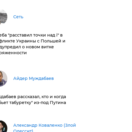
Сеть
ба "расставил точки над і" в
фликте Украины с Польшей и
дупредил о новом витке
ряженности
Айдер Муждабаев
дабаев рассказал, кто и когда
бьет табуретку" из-под Путина
Александр Коваленко (Злой
Одессит)