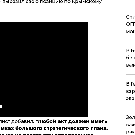
 - выразил свою позицию по Крымскому
Спи
ОГП
моб
В Б
бес
важ
В Г
взр
эва
Зел
лист добавил:
"Любой акт должен иметь
важ
мках большого стратегического плана.
рак