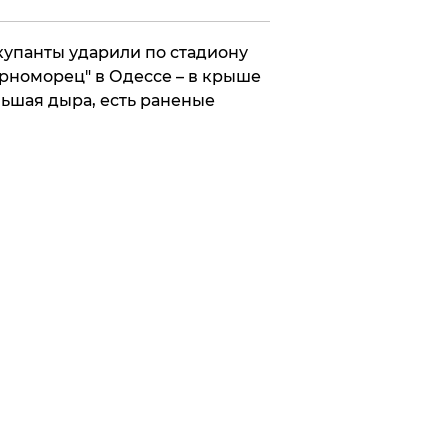
упанты ударили по стадиону
рноморец" в Одессе – в крыше
ьшая дыра, есть раненые