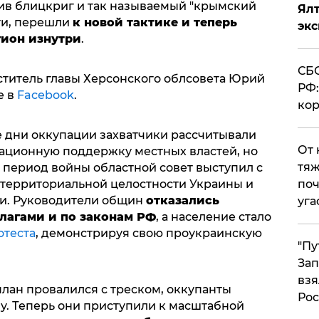
ив блицкриг и так называемый "крымский
Ял
ти, перешли
к новой тактике и теперь
эк
гион изнутри
.
СБС
титель главы Херсонского облсовета Юрий
РФ:
е в
Facebook
.
кор
е дни оккупации захватчики рассчитывали
От 
ационную поддержку местных властей, но
тяж
 период войны областной совет выступил с
территориальной целостности Украины и
поч
ми. Руководители общин
отказались
уга
лагами и по законам РФ
, а население стало
отеста
, демонстрируя свою проукраинскую
"Пу
Зап
взя
лан провалился с треском, оккупанты
Рос
у. Теперь они приступили к масштабной