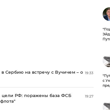
​"По
Эйд
Пут
в Сербию на встречу с Вучичем – о
19:33
"Пу
с У
пре
2 цели РФ: поражены база ФСБ
19:27
 флота"