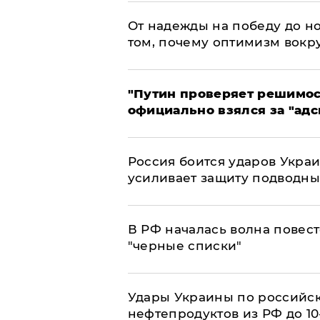
От надежды на победу до но
том, почему оптимизм вокру
"Путин проверяет решимост
официально взялся за "адс
Россия боится ударов Укра
усиливает защиту подводны
​В РФ началась волна повест
"черные списки"
Удары Украины по российс
нефтепродуктов из РФ до 1