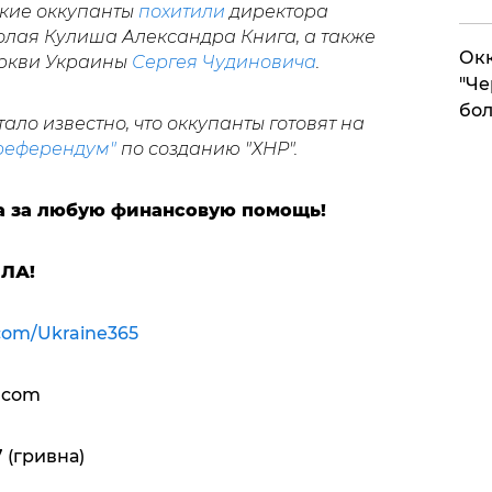
ские оккупанты
похитили
директора
олая Кулиша Александра Книга, а также
Окк
ркви Украины
Сергея Чудиновича
.
"Че
бол
ло известно, что оккупанты готовят на
референдум"
по созданию "ХНР".
а за любую финансовую помощь!
ИЛА!
com/Ukraine365
.com
 (гривна)