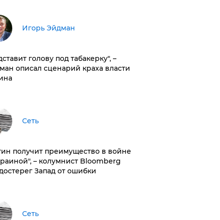
Игорь Эйдман
дставит голову под табакерку", –
ман описал сценарий краха власти
ина
Сеть
тин получит преимущество в войне
краиной", – колумнист Bloomberg
достерег Запад от ошибки
Сеть