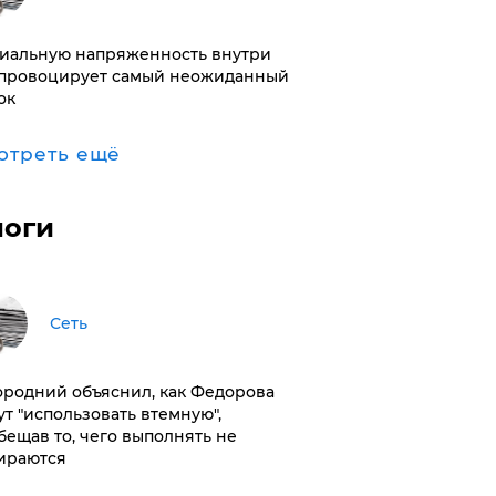
иальную напряженность внутри
провоцирует самый неожиданный
ок
отреть ещё
логи
Сеть
ородний объяснил, как Федорова
ут "использовать втемную",
бещав то, чего выполнять не
ираются