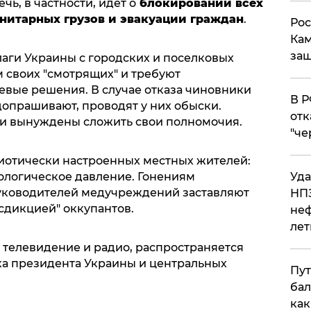
чь, в частности, идет о
блокировании всех
нитарных грузов и эвакуации граждан
.
Рос
Кам
защ
лаги Украины с городских и поселковых
м своих "смотрящих" и требуют
евые решения. В случае отказа чиновники
​В 
допрашивают, проводят у них обыски.
отк
ли вынуждены сложить свои полномочия.
"че
риотически настроенных местных жителей:
хологическое давление. Гонениям
Уда
руководителей медучреждений заставляют
НПЗ
исдикцией" оккупантов.
неф
лет
 телевидение и радио, распространяется
ка президента Украины и центральных
Пут
бал
как