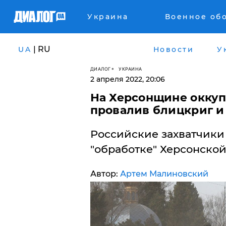
Украина
Военное об
| RU
UA
Новости
У
ДИАЛОГ
УКРАИНА
2 апреля 2022, 20:06
На Херсонщине оккуп
провалив блицкриг и
Российские захватчики
"обработке" Херсонской
Автор:
Артем Малиновский