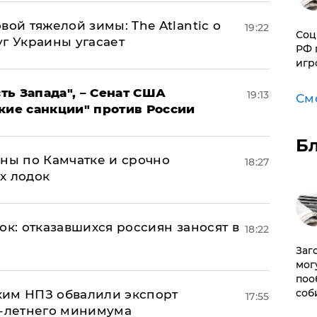
вой тяжелой зимы: The Atlantic о
19:22
Соц
г Украины угасает
РФ 
игр
ь Запада", – Сенат США
19:13
См
кие санкции" против России
Б
ины по Камчатке и срочно
18:27
х лодок
ок: отказавшихся россиян заносят в
18:22
Заг
мог
поо
соб
ким НПЗ обвалили экспорт
17:55
0-летнего минимума