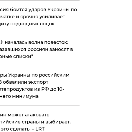
сия боится ударов Украины по
чатке и срочно усиливает
иту подводных лодок
РФ началась волна повесток:
азавшихся россиян заносят в
рные списки"
ры Украины по российским
 обвалили экспорт
тепродуктов из РФ до 10-
него минимума
ин может атаковать
тийские страны и выбирает,
 это сделать, – LRT