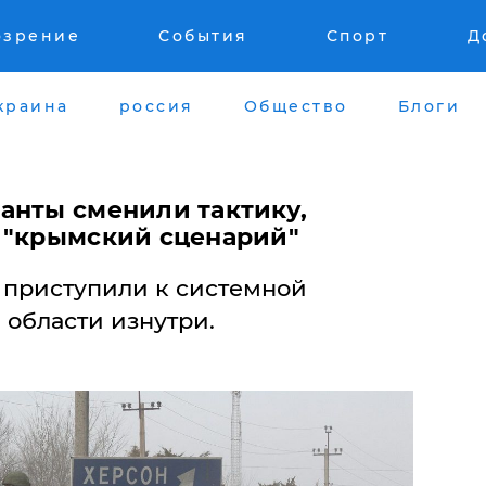
озрение
События
Спорт
Д
краина
россия
Общество
Блоги
анты сменили тактику,
 "крымский сценарий"
 приступили к системной
 области изнутри.