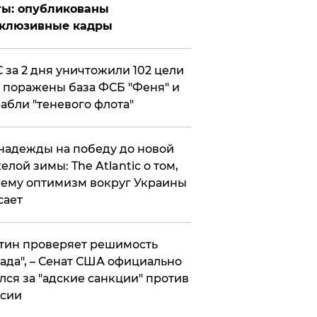
ты: опубликованы
склюзивные кадры
 за 2 дня уничтожили 102 цели
 поражены база ФСБ "Феня" и
абли "теневого флота"
надежды на победу до новой
елой зимы: The Atlantic о том,
ему оптимизм вокруг Украины
сает
тин проверяет решимость
ада", – Сенат США официально
лся за "адские санкции" против
сии