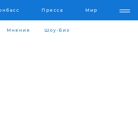
онбасс
Пресса
Мир
Мнение
Шоу-Биз