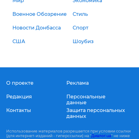
Мир
Экономика
Военное Обозрение
Стиль
Новости Донбасса
Спорт
США
Шоубиз
О проекте
Реклама
Редакция
Персональные
данные
Контакты
Защита персональных
данных
Использование материалов разрешается при условии ссылки
(для интернет-изданий - гиперссылки) на "
Диалог.ua
" не ниже