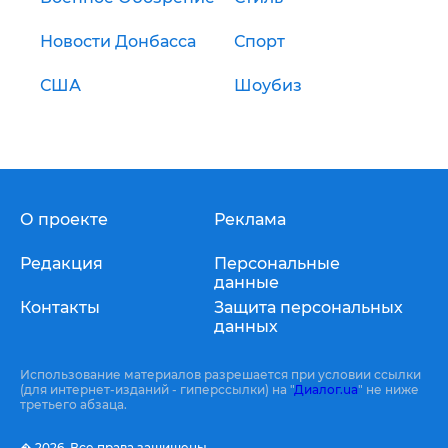
Новости Донбасса
Спорт
США
Шоубиз
О проекте
Реклама
Редакция
Персональные
данные
Контакты
Защита персональных
данных
Использование материалов разрешается при условии ссылки
(для интернет-изданий - гиперссылки) на "
Диалог.ua
" не ниже
третьего абзаца.
� 2026,
Все права защищены.