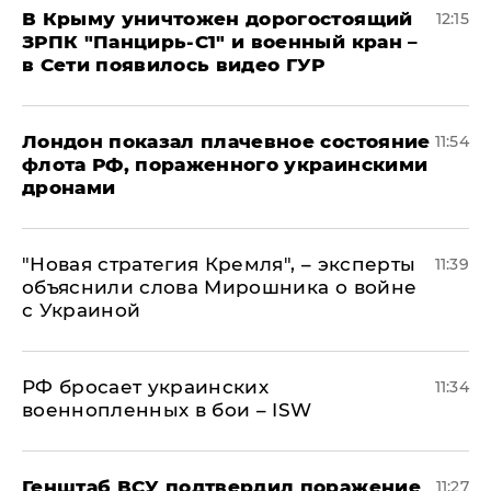
В Крыму уничтожен дорогостоящий
12:15
ЗРПК "Панцирь-С1" и военный кран –
в Сети появилось видео ГУР
Лондон показал плачевное состояние
11:54
флота РФ, пораженного украинскими
дронами
"Новая стратегия Кремля", – эксперты
11:39
объяснили слова Мирошника о войне
с Украиной
РФ бросает украинских
11:34
военнопленных в бои – ISW
Генштаб ВСУ подтвердил поражение
11:27