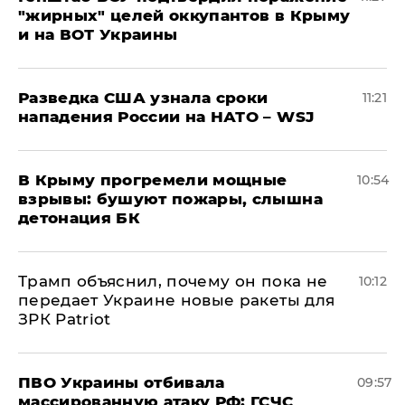
"жирных" целей оккупантов в Крыму
и на ВОТ Украины
Разведка США узнала сроки
11:21
нападения России на НАТО – WSJ
В Крыму прогремели мощные
10:54
взрывы: бушуют пожары, слышна
детонация БК
Трамп объяснил, почему он пока не
10:12
передает Украине новые ракеты для
ЗРК Patriot
ПВО Украины отбивала
09:57
массированную атаку РФ: ГСЧС