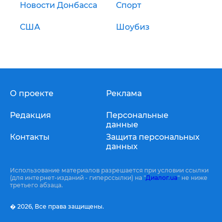
Новости Донбасса
Спорт
США
Шоубиз
О проекте
Реклама
Редакция
Персональные
данные
Контакты
Защита персональных
данных
Использование материалов разрешается при условии ссылки
(для интернет-изданий - гиперссылки) на "
Диалог.ua
" не ниже
третьего абзаца.
� 2026,
Все права защищены.