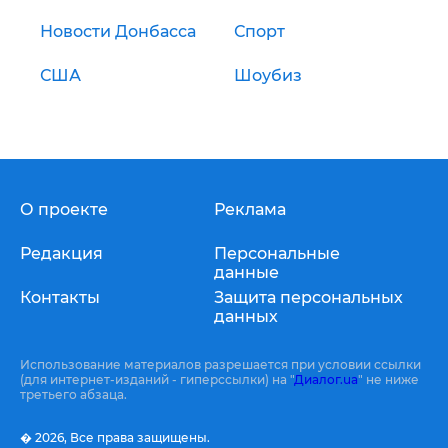
Новости Донбасса
Спорт
США
Шоубиз
О проекте
Реклама
Редакция
Персональные
данные
Контакты
Защита персональных
данных
Использование материалов разрешается при условии ссылки
(для интернет-изданий - гиперссылки) на "
Диалог.ua
" не ниже
третьего абзаца.
� 2026,
Все права защищены.