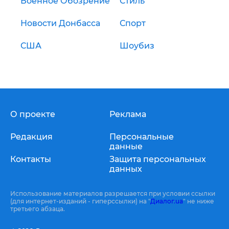
Военное Обозрение
Стиль
Новости Донбасса
Спорт
США
Шоубиз
О проекте
Реклама
Редакция
Персональные
данные
Контакты
Защита персональных
данных
Использование материалов разрешается при условии ссылки
(для интернет-изданий - гиперссылки) на "
Диалог.ua
" не ниже
третьего абзаца.