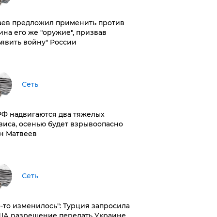
аев предложил применить против
ина его же "оружие", призвав
ъявить войну" России
Сеть
РФ надвигаются два тяжелых
зиса, осенью будет взрывоопасно
н Матвеев
Сеть
то-то изменилось": Турция запросила
ША разрешение передать Украине