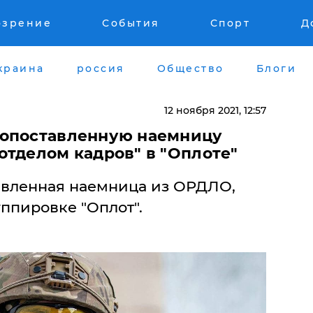
озрение
События
Спорт
Д
краина
россия
Общество
Блоги
12 ноября 2021, 12:57
копоставленную наемницу
отделом кадров" в "Оплоте"
авленная наемница из ОРДЛО,
уппировке "Оплот".