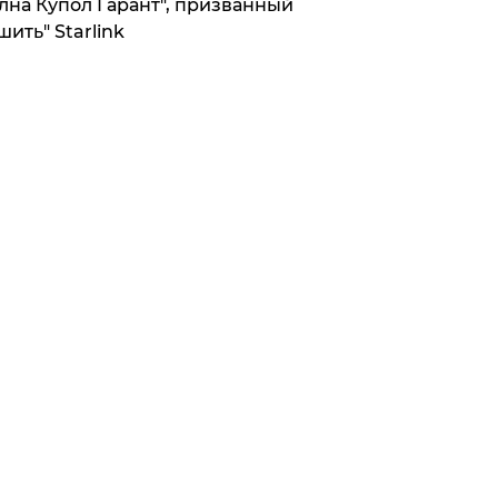
лна Купол Гарант", призванный
шить" Starlink