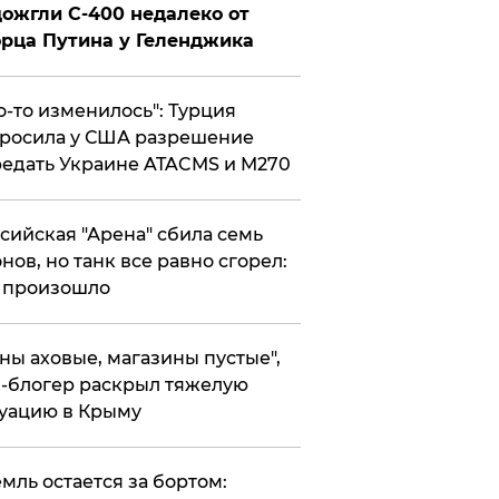
ожгли С-400 недалеко от
рца Путина у Геленджика
то-то изменилось": Турция
росила у США разрешение
едать Украине ATACMS и M270
ссийская "Арена" сбила семь
нов, но танк все равно сгорел:
 произошло
ены аховые, магазины пустые",
-блогер раскрыл тяжелую
уацию в Крыму
емль остается за бортом: