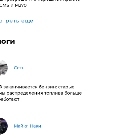
CMS и M270
отреть ещё
логи
Сеть
РФ заканчивается бензин: старые
мы распределения топлива больше
работают
Майкл Наки