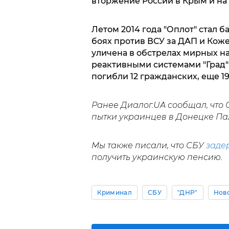
вторжение России в Крым и на
Летом 2014 года "Оплот" стал б
боях против ВСУ за ДАП и Кож
уличена в обстрелах мирных на
реактивными системами "Град" 
погибли 12 гражданских, еще 1
Ранее Диалог.UA сообщал, что
пытки украинцев в Донецке Па
Мы также писали, что СБУ
заде
получить украинскую пенсию.
Криминал
СБУ
"ДНР"
Нов