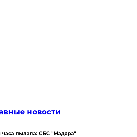
авные новости
 часа пылала: СБС "Мадяра"