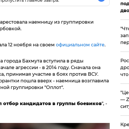
пропустить главное завтра.
под
дво
арестовала наемницу из группировки
​"Ч
ербовкой.
зап
пер
ла 12 ноября на своем
официальном сайте
.
​Ро
а города Бахмута вступила в ряды
дро
але агрессии - в 2014 году. Сначала она
а, принимая участие в боях против ВСУ.
что
орантки пошла вверх - наемница возглавила
тной группировки "Оплот".
​"Ц
— Z
 отбор кандидатов в группы боевиков
", -
сит
​Кр