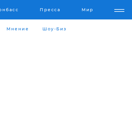
онбасс
Пресса
Мир
Мнение
Шоу-Биз