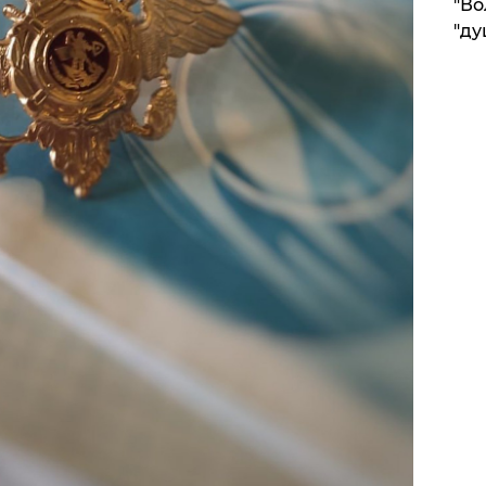
"Во
"ду