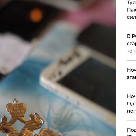
Тур
Пак
си
​В 
ста
топ
​Но
ата
​Но
Оде
пог
По