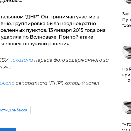
 Донбасс.
Зак
атальоном "ДНР". Он принимал участие в
Пут
евню. Группировка была неоднократно
"об
селенных пунктов. 13 января 2015 года она
ударила по Волновахе. При той атаке
9 человек получили ранения.
 СБУ
показала
первое фото задержанного за
лыча.
На 
кри
— Я
ржала
сепаратиста "ЛНР", который хотел
ости Донбасса
​"Ч
у С