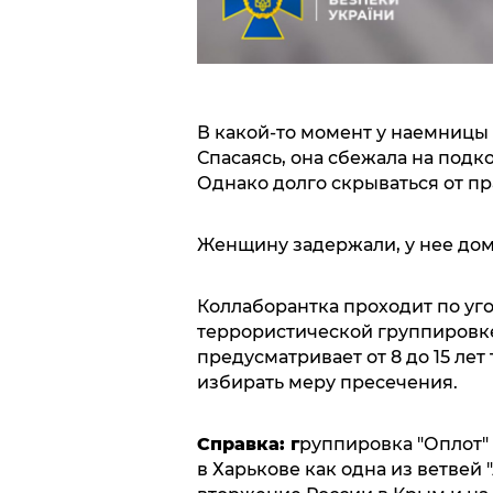
В какой-то момент у наемницы
Спасаясь, она сбежала на под
Однако долго скрываться от пр
Женщину задержали, у нее до
Коллаборантка проходит по уго
террористической группировке (
предусматривает от 8 до 15 ле
избирать меру пресечения.
Справка: г
руппировка "Оплот"
в Харькове как одна из ветвей