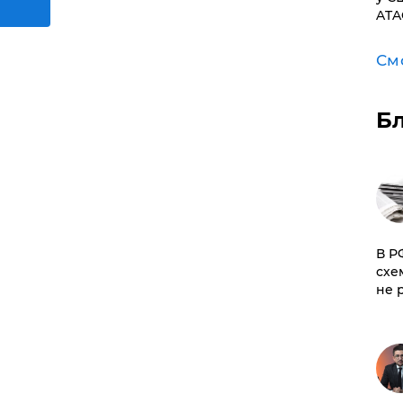
ATA
См
Б
​В 
схе
не 