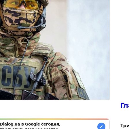
Гл
Dialog.ua в Google сегодня,
Три
✓