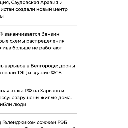
ция, Саудовская Аравия и
истан создали новый центр
лы
РФ заканчивается бензин:
рые схемы распределения
лива больше не работают
чь взрывов в Белгороде: дроны
ковали ТЭЦ и здание ФСБ
чная атака РФ на Харьков и
ссу: разрушены жилые дома,
ибли люди
д Геленджиком сожжен РЭБ