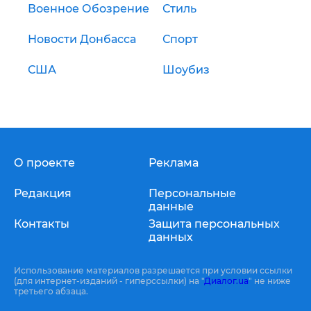
Военное Обозрение
Стиль
Новости Донбасса
Спорт
США
Шоубиз
О проекте
Реклама
Редакция
Персональные
данные
Контакты
Защита персональных
данных
Использование материалов разрешается при условии ссылки
(для интернет-изданий - гиперссылки) на "
Диалог.ua
" не ниже
третьего абзаца.