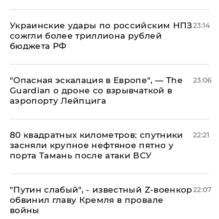
Украинские удары по российским НПЗ
23:14
сожгли более триллиона рублей
бюджета РФ
"Опасная эскалация в Европе", — The
23:06
Guardian о дроне со взрывчаткой в
аэропорту Лейпцига
80 квадратных километров: спутники
22:21
засняли крупное нефтяное пятно у
порта Тамань после атаки ВСУ
​"Путин слабый", - известный Z-военкор
22:07
обвинил главу Кремля в провале
войны