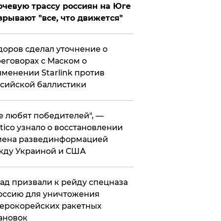
чевую трассу россиян на Юге
зрывают "все, что движется"
оров сделал уточнение о
еговорах с Маском о
менении Starlink против
сийской баллистики
се любят победителей", —
itico узнало о восстановлении
мена развединформацией
жду Украиной и США
ад призвали к рейду спецназа
оссию для уничтожения
ерокорейских ракетных
ановок