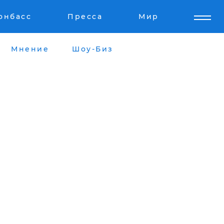
онбасс
Пресса
Мир
Мнение
Шоу-Биз