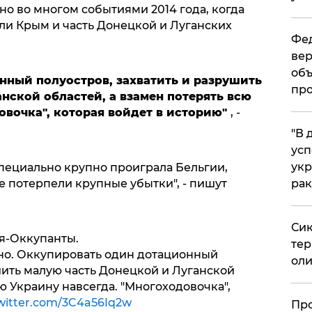
 во многом событиями 2014 года, когда
ли Крым и часть Донецкой и Луганских
Фед
вер
объ
нный полуостров, захватить и разрушить
про
нской областей, а взамен потерять всю
овочка", которая войдет в историю"
, -
​"В
усп
укр
специально крупно проиграла Бельгии,
рак
е потерпели крупные убытки", - пишут
Сик
я-Оккупанты.
тер
но. Оккупировать один дотационный
оли
шить малую часть Донецкой и Луганской
ю Украину навсегда. "Многоходовочка",
twitter.com/3C4a56Iq2w
​Пр