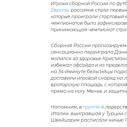
Игроки сборной России по фут
Европы
: россияне стали первы
которые проиграли стартовый м
чемпионатов было зафиксирован
принимающая чемпионат стран
Сборная России прогнозируе
сенсационно переиграла Данию 
молился за здоровье Кристиана
избежал офсайда и из предело
на 34-йминуте бельгийцы подк
доставили игровой снаряд на л
вратарскую площадь, с которой
прямо на ногу Менье, и защитн
Напомним, в
группе A
лидерств
Италии, выигравшая у Турции со
Швейцария расписали ничью 1: