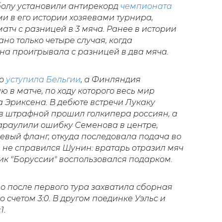
болу установили антирекорд
чемпионата
ми в его истории хозяевами турнира,
атч с разницей в 3 мяча. Ранее в истории
о только четыре случая, когда
а проигрывала с разницей в два мяча.
мо
уступила Бельгии
, а Финляндия
в матче, по ходу которого весь мир
 Эриксена. В дебюте встречи Лукаку
в штрафной прошил голкипера россиян, а
араулили ошибку Семенова в центре,
евый фланг, откуда последовала подача во
 не справился Шунин: вратарь отразил мяч
ик "Боруссии" воспользовался подарком.
о после первого тура захватила сборная
 счетом 3:0. В другом поединке Уэльс и
1.