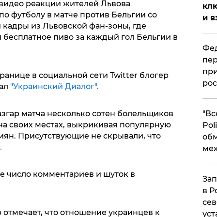
 видео реакции жителей Львова
клю
по футболу в матче против Бельгии со
и в
 кадры из Львовской фан-зоны, где
 бесплатное пиво за каждый гол Бельгии в
Фед
пер
при
ранице в социальной сети Twitter блогер
рос
нал
"Украинский Диалог".
​"В
азгар матча несколько сотен болельщиков
на своих местах, выкрикивая популярную
Pol
иян. Присутствующие не скрывали, что
об
.
ме
е число комментариев и шуток в
Зап
в Р
сев
отмечает, что отношение украинцев к
уст