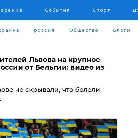
озрение
События
Спорт
Д
краина
россия
Общество
Блоги
ителей Львова на крупное
оссии от Бельгии: видео из
ове не скрывали, что болели
.