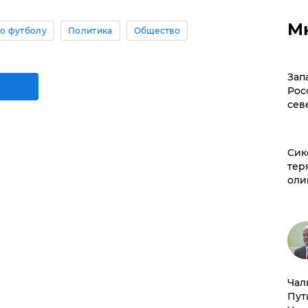
М
о футболу
Политика
Общество
Зап
Рос
сев
Сик
тер
оли
Чал
Пут