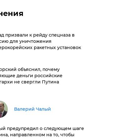
нения
ад призвали к рейду спецназа в
сию для уничтожения
ерокорейских ракетных установок
орский объяснил, почему
яющие деньги российские
гархи не свергли Путина
Валерий Чалый
ый предупредил о следующем шаге
ина, направленном на то, чтобы