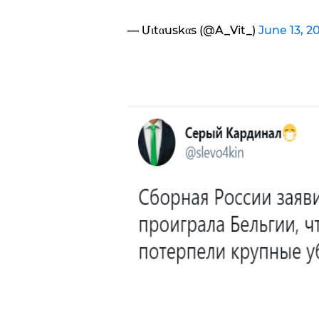
— Մιtαuskαs (@A_Vit_)
June 13, 2