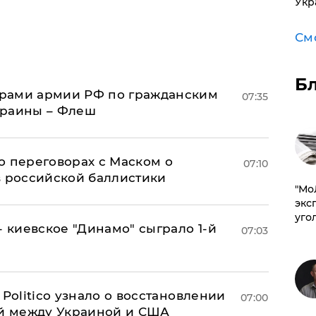
Укр
См
Б
рами армии РФ по гражданским
07:35
краины – Флеш
о переговорах с Маском о
07:10
в российской баллистики
​"М
эксп
уго
- киевское "Динамо" сыграло 1-й
07:03
 Politico узнало о восстановлении
07:00
й между Украиной и США