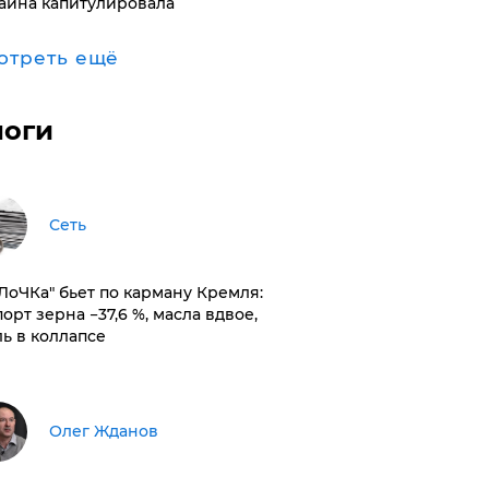
аина капитулировала
отреть ещё
логи
Сеть
оЛоЧКа" бьет по карману Кремля:
орт зерна −37,6 %, масла вдвое,
ль в коллапсе
Олег Жданов