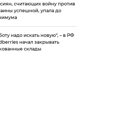
сиян, считающих войну против
аины успешной, упала до
нимума
боту надо искать новую", – в РФ
dberries начал закрывать
кованные склады