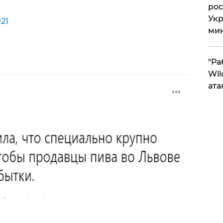
рос
Укр
021
ми
"Ра
Wil
ата