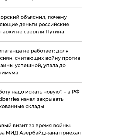
орский объяснил, почему
яющие деньги российские
гархи не свергли Путина
опаганда не работает: доля
сиян, считающих войну против
аины успешной, упала до
нимума
боту надо искать новую", – в РФ
dberries начал закрывать
кованные склады
вый визит за время войны:
ва МИД Азербайджана приехал