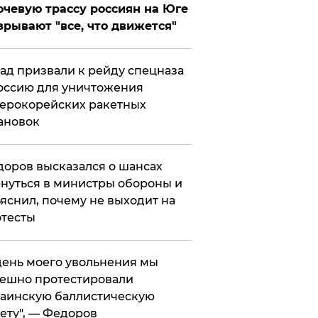
чевую трассу россиян на Юге
зрывают "все, что движется"
ад призвали к рейду спецназа
оссию для уничтожения
ерокорейских ракетных
ановок
оров высказался о шансах
нуться в министры обороны и
яснил, почему не выходит на
тесты
 день моего увольнения мы
ешно протестировали
аинскую баллистическую
ету", — Федоров