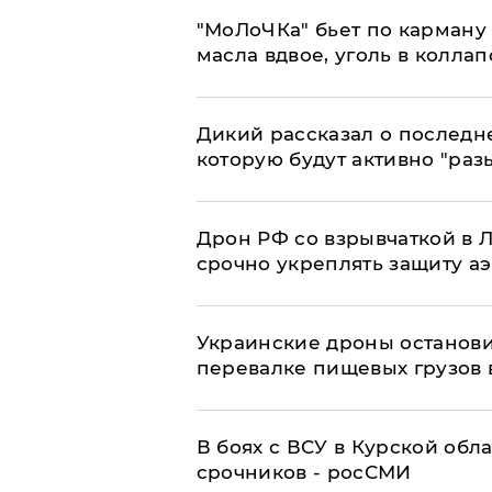
​"МоЛоЧКа" бьет по карману 
масла вдвое, уголь в коллап
Дикий рассказал о последн
которую будут активно "раз
​Дрон РФ со взрывчаткой в
срочно укреплять защиту а
Украинские дроны останов
перевалке пищевых грузов 
В боях с ВСУ в Курской обл
срочников - росСМИ