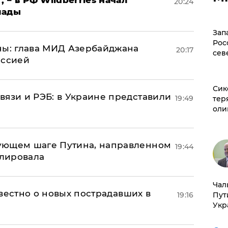
20:24
лады
Зап
Рос
ны: глава МИД Азербайджана
20:17
сев
иссией
Сик
вязи и РЭБ: в Украине представили
19:49
тер
оли
ующем шаге Путина, направленном
19:44
улировала
Чал
известно о новых пострадавших в
19:16
Пут
Укр