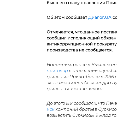
бывшего главу правления Прив
Об этом сообщает
Диалог.UA
со
Отмечается, что данное поста
сообщил исполняющий обязан
антикоррупционной прокуратур
производства не сообщается.
Напомним, ранее в Высшем а
приговор
в отношении одной из
гривен из Приватбанка в 2016 
экс-заместитель Александра Д
гривен в качестве залога.
До этого мы сообщали, что Пе
иск
компаний братьев Суркисо
возместить Суркисам 9 млрд гр