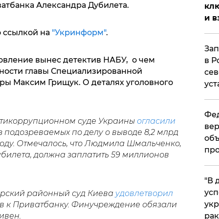
атбанка Александра Дубилета.
клю
и в
 ссылкой на
"Укринформ"
.
Зап
новление вынес детектив НАБУ, о чем
в Р
ности главы Специализированной
сев
ы Максим Грищук. О деталях уголовного
уст
Фед
нтикоррупционном суде Украины
огласили
вер
 подозреваемых по делу о выводе 8,2 млрд
объ
году. Отмечалось, что Людмила Шмальченко,
про
убилета, должна заплатить 59 миллионов
​"В
усп
черский районный суд Киева
удовлетворил
укр
в к Приватбанку. Финучреждение обязали
ивен.
рак