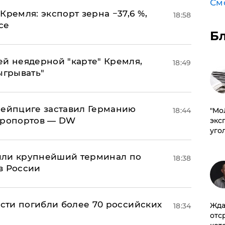
См
Кремля: экспорт зерна −37,6 %,
18:58
се
Б
ей неядерной "карте" Кремля,
18:49
ыгрывать"
 Лейпциге заставил Германию
18:44
​"М
эропортов — DW
эксп
уго
или крупнейший терминал по
18:38
в России
асти погибли более 70 российских
Жда
18:34
отс