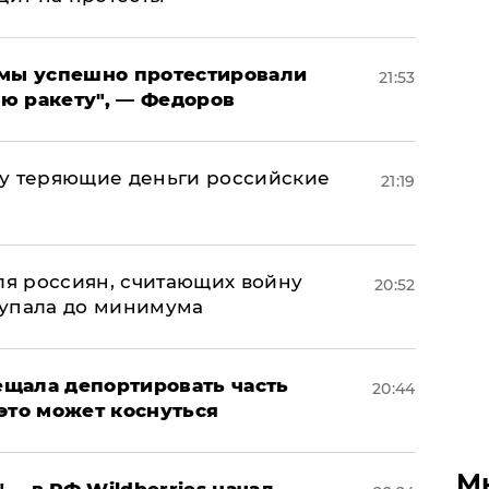
я мы успешно протестировали
21:53
ю ракету", — Федоров
му теряющие деньги российские
21:19
а
оля россиян, считающих войну
20:52
 упала до минимума
щала депортировать часть
20:44
это может коснуться
М
, – в РФ Wildberries начал