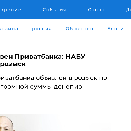
озрение
События
Спорт
Д
краина
россия
Общество
Блоги
ивен Приватбанка: НАБУ
 розыск
иватбанка объявлен в розыск по
огромной суммы денег из