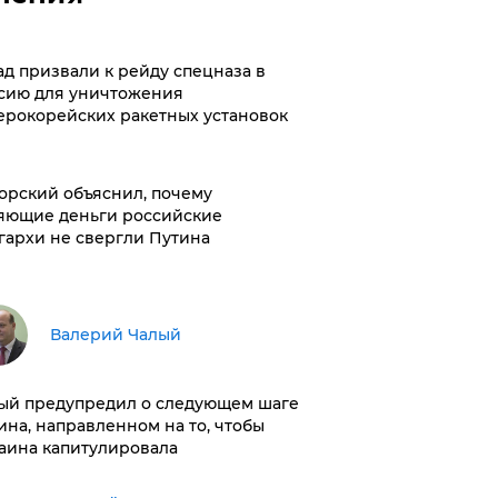
ад призвали к рейду спецназа в
сию для уничтожения
ерокорейских ракетных установок
орский объяснил, почему
яющие деньги российские
гархи не свергли Путина
Валерий Чалый
ый предупредил о следующем шаге
ина, направленном на то, чтобы
аина капитулировала