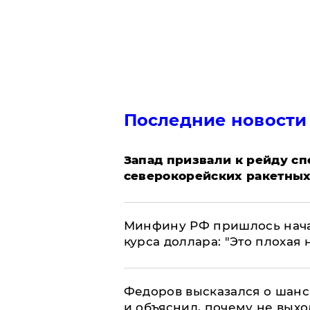
Последние новости
Запад призвали к рейду с
северокорейских ракетных
Минфину РФ пришлось начат
курса доллара: "Это плохая 
Федоров высказался о шанс
и объяснил, почему не выхо