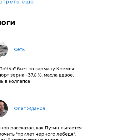
отреть ещё
логи
Сеть
оЛоЧКа" бьет по карману Кремля:
орт зерна −37,6 %, масла вдвое,
ль в коллапсе
Олег Жданов
нов рассказал, как Путин пытается
рочить "прилет черного лебедя",