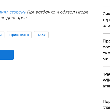
нял сторону
Приватбанка и обязал Игоря
Сик
лн долларов.
тер
оли
ы
ПриватБанк
НАБУ
​Пр
рос
Укр
ми
"Ра
Wil
ата
Пер
гла