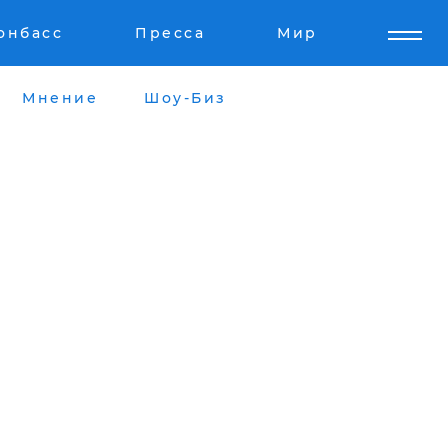
онбасс
Пресса
Мир
Мнение
Шоу-Биз