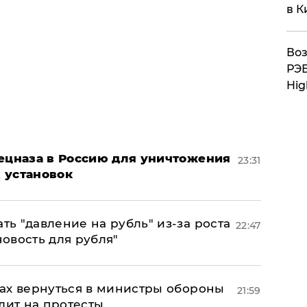
в К
Воз
РЭБ
Hig
пецназа в Россию для уничтожения
23:31
 установок
ь "давление на рубль" из-за роста
22:47
новость для рубля"
ах вернуться в министры обороны
21:59
дит на протесты