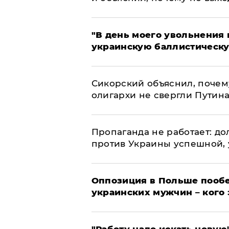
​"В день моего увольнени
украинскую баллистическу
Сикорский объяснил, поче
олигархи не свергли Путин
​Пропаганда не работает: д
против Украины успешной,
Оппозиция в Польше пообе
украинских мужчин – кого 
"Работу надо искать новую"