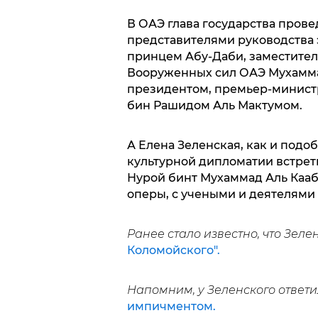
В ОАЭ глава государства прове
представителями руководства э
принцем Абу-Даби, заместите
Вооруженных сил ОАЭ Мухамма
президентом, премьер-минис
бин Рашидом Аль Мактумом.
А Елена Зеленская, как и подо
культурной дипломатии встрет
Нурой бинт Мухаммад Аль Каа
оперы, с учеными и деятелями 
Ранее стало известно, что Зел
Коломойского".
Напомним, у Зеленского ответ
импичментом.