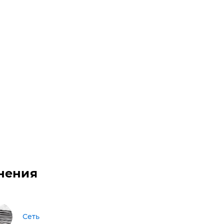
нения
Сеть