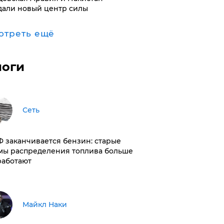
дали новый центр силы
отреть ещё
логи
Сеть
РФ заканчивается бензин: старые
мы распределения топлива больше
работают
Майкл Наки