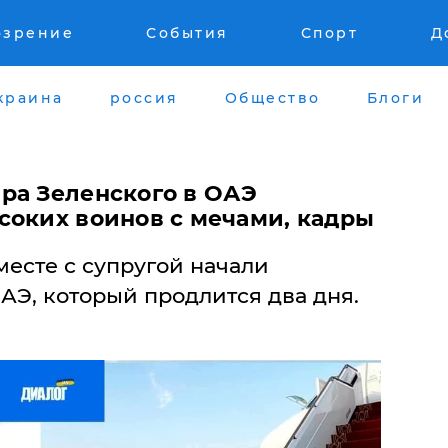
озрение
События
Спорт
Д
краина
россия
Общество
Блоги
ра Зеленского в ОАЭ
соких воинов с мечами, кадры
есте с супругой начали
АЭ, который продлится два дня.