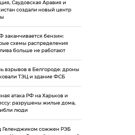
ция, Саудовская Аравия и
истан создали новый центр
лы
РФ заканчивается бензин:
рые схемы распределения
лива больше не работают
чь взрывов в Белгороде: дроны
ковали ТЭЦ и здание ФСБ
чная атака РФ на Харьков и
ссу: разрушены жилые дома,
ибли люди
д Геленджиком сожжен РЭБ