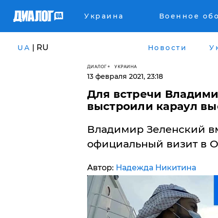
Украина
Военное об
| RU
UA
Новости
У
ДИАЛОГ
УКРАИНА
13 февраля 2021, 23:18
Для встречи Владими
выстроили караул вы
Владимир Зеленский вм
официальный визит в О
Автор:
Надежда Никитина