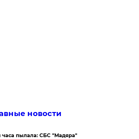
авные новости
 часа пылала: СБС "Мадяра"