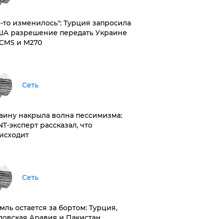
то-то изменилось": Турция запросила
ША разрешение передать Украине
CMS и M270
Сеть
раину накрыла волна пессимизма:
NT-эксперт рассказал, что
исходит
Сеть
емль остается за бортом: Турция,
довская Аравия и Пакистан