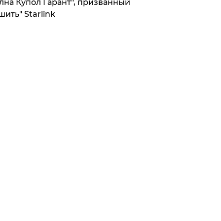
лна Купол Гарант", призванный
шить" Starlink