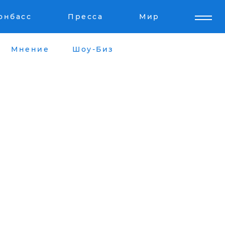
онбасс
Пресса
Мир
Мнение
Шоу-Биз