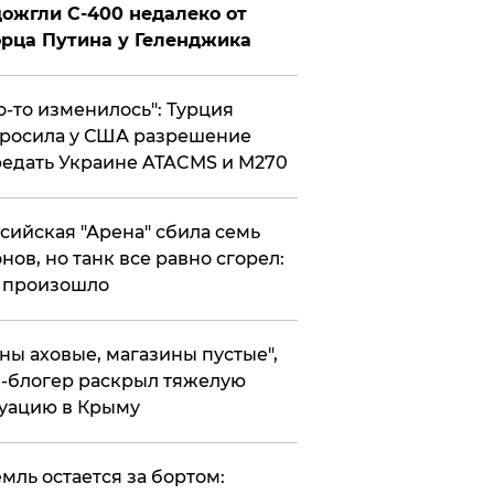
ожгли С-400 недалеко от
рца Путина у Геленджика
то-то изменилось": Турция
росила у США разрешение
едать Украине ATACMS и M270
ссийская "Арена" сбила семь
нов, но танк все равно сгорел:
 произошло
ены аховые, магазины пустые",
-блогер раскрыл тяжелую
уацию в Крыму
емль остается за бортом: