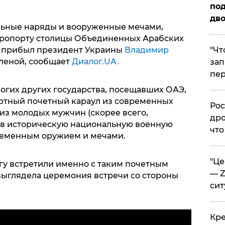
под
дво
льные наряды и вооруженные мечами,
аэропорту столицы Объединенных Арабских
​"Ч
а прибыл президент Украины
Владимир
Еленой, сообщает
Диалог.UA.
зап
пер
огих других государства, посещавших ОАЭ,
артный почетный караул из современных
​Ро
 из молодых мужчин (скорее всего,
дро
 в историческую национальную военную
что
еменным оружием и мечами.
​"Ц
гу встретили именно с таким почетным
— Z
 выглядела церемония встречи со стороны
сит
​Кр