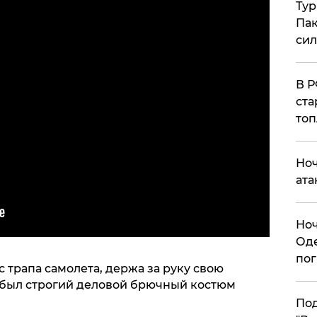
Тур
Пак
си
​В 
ста
топ
​Но
ата
​Но
Оде
пог
 трапа самолета, держа за руку свою
и был строгий деловой брючный костюм
По