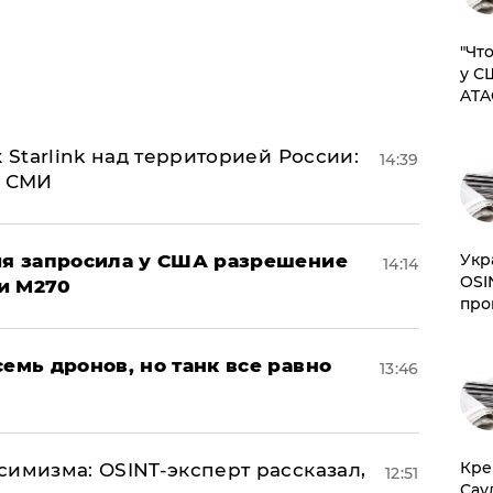
​"Ч
у С
ATA
 Starlink над территорией России:
14:39
- СМИ
​Ук
ция запросила у США разрешение
14:14
OSI
и M270
про
семь дронов, но танк все равно
13:46
​Кр
симизма: OSINT-эксперт рассказал,
12:51
Сау