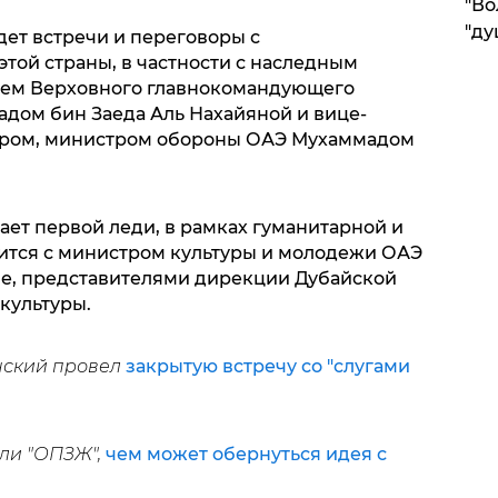
"Во
"ду
дет встречи и переговоры с
той страны, в частности с наследным
лем Верховного главнокомандующего
дом бин Заеда Аль Нахайяной и вице-
тром, министром обороны ОАЭ Мухаммадом
бает первой леди, в рамках гуманитарной и
ится с министром культуры и молодежи ОАЭ
бе, представителями дирекции Дубайской
культуры.
енский провел
закрытую встречу со "слугами
или "ОПЗЖ",
чем может обернуться идея с