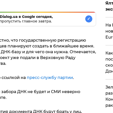
Ял
эк
Dialog.ua в Google сегодня,
✓
пропустить главное завтра.
На 
нов
Eu
естно, что государственную регистрацию
ев планируют создать в ближайшее время.
 ДНК-базу и для чего она нужна. Отмечается,
Как
оект уже подали в Верховную Раду
пос
ва.
ско
До
о ссылкой на
пресс-службу партии
.
​Зе
о забора ДНК не будет и СМИ неверно
раз
те.
Кон
рак
ятия документа ДНК будут брать у лиц,