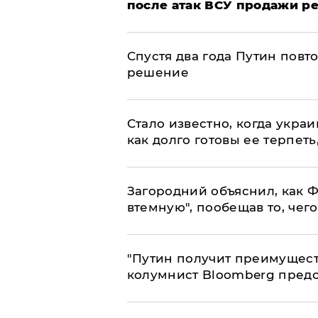
после атак ВСУ продажи р
Спустя два года Путин повт
решение
Стало известно, когда укр
как долго готовы ее терпеть
Загородний объяснил, как Ф
втемную", пообещав то, чег
"Путин получит преимуществ
колумнист Bloomberg предо