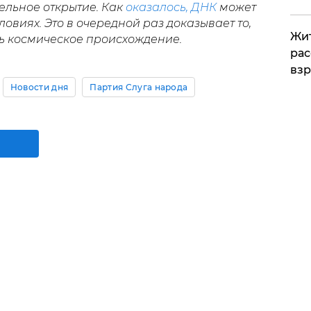
ельное открытие. Как
оказалось, ДНК
может
ловиях. Это в очередной раз доказывает то,
Жит
ть космическое происхождение.
рас
вз
Новости дня
Партия Слуга народа