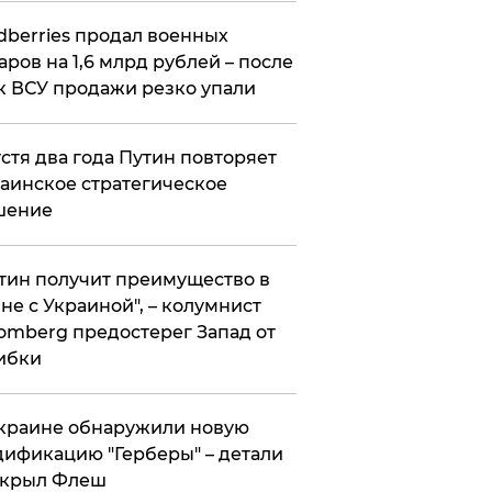
ldberries продал военных
аров на 1,6 млрд рублей – после
к ВСУ продажи резко упали
стя два года Путин повторяет
аинское стратегическое
шение
тин получит преимущество в
не с Украиной", – колумнист
omberg предостерег Запад от
ибки
краине обнаружили новую
ификацию "Герберы" – детали
скрыл Флеш