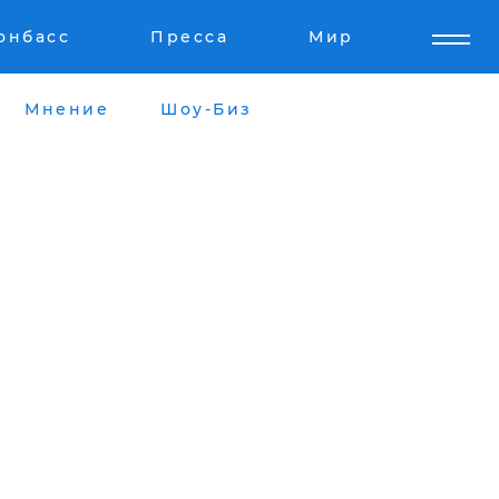
онбасс
Пресса
Мир
Мнение
Шоу-Биз