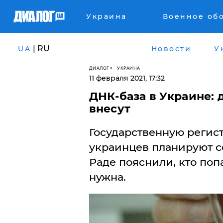
Украина
Военное об
| RU
UA
Новости
У
ДИАЛОГ
УКРАИНА
11 февраля 2021, 17:32
ДНК-база в Украине: д
внесут
Государственную реги
украинцев планируют с
Раде пояснили, кто поп
нужна.