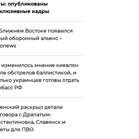
ты: опубликованы
склюзивные кадры
Ближнем Востоке появился
ый оборонный альянс –
ronews
 изменилось мнение киевлян
ле обстрелов баллистикой, и
лько украинцев готовы отдать
нбасс РФ
ленский раскрыл детали
говора с Драпатым:
стантиновка, Славянск и
еты для ПВО