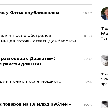
рад у Ялты: опубликованы
16:27
​"По
Эйд
влян после обстрелов
16:10
Пут
аинцев готовы отдать Донбасс РФ
 разговора с Драпатым:
16:07
и ракеты для ПВО
"Пу
с У
йший пожар после мощного
15:34
пре
х товаров на 1,6 млрд рублей –
15:25