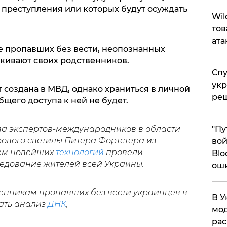
преступления или которых будут осуждать
​Wi
тов
ата
е пропавших без вести, неопознанных
скивают своих родственников.
Спу
укр
т создана в МВД, однако храниться в личной
ре
бщего доступа к ней не будет.
ппа экспертов-международников в области
"Пу
рового светилы Питера Фортстера из
вой
ем новейших
технологий
провели
Blo
едование жителей всей Украины.
ош
твенникам пропавших без вести украинцев в
В У
ать анализ
ДНК
,
мод
ра