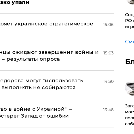
езко упали
Соц
РФ 
оряет украинское стратегическое
15:06
игр
См
аинцы ожидают завершения войны и
15:03
, – результаты опроса
Б
едорова могут "использовать
14:30
о выполнять не собираются
Заг
о в войне с Украиной", –
13:48
мог
стерег Запад от ошибки
поо
соб