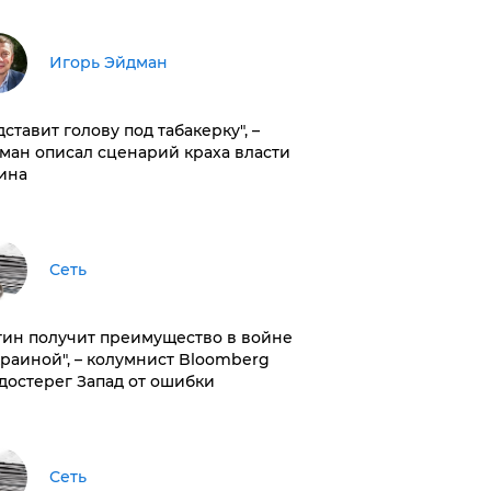
Игорь Эйдман
дставит голову под табакерку", –
ман описал сценарий краха власти
ина
Сеть
тин получит преимущество в войне
краиной", – колумнист Bloomberg
достерег Запад от ошибки
Сеть