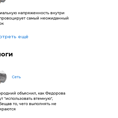
иальную напряженность внутри
провоцирует самый неожиданный
ок
отреть ещё
логи
Сеть
ородний объяснил, как Федорова
ут "использовать втемную",
бещав то, чего выполнять не
ираются