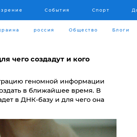
озрение
События
Спорт
Д
краина
россия
Общество
Блоги
ля чего создадут и кого
страцию геномной информации
оздать в ближайшее время. В
адет в ДНК-базу и для чего она