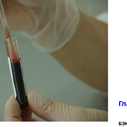
Гл
​БЭ