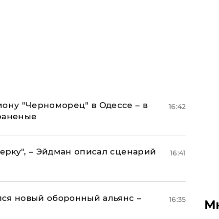
иону "Черноморец" в Одессе – в
16:42
раненые
керку", – Эйдман описал сценарий
16:41
ся новый оборонный альянс –
16:35
М