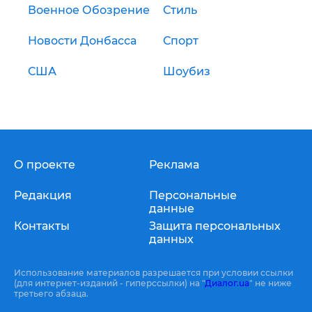
Военное Обозрение
Стиль
Новости Донбасса
Спорт
США
Шоубиз
О проекте
Реклама
Редакция
Персональные
данные
Контакты
Защита персональных
данных
Использование материалов разрешается при условии ссылки
(для интернет-изданий - гиперссылки) на "
Диалог.ua
" не ниже
третьего абзаца.