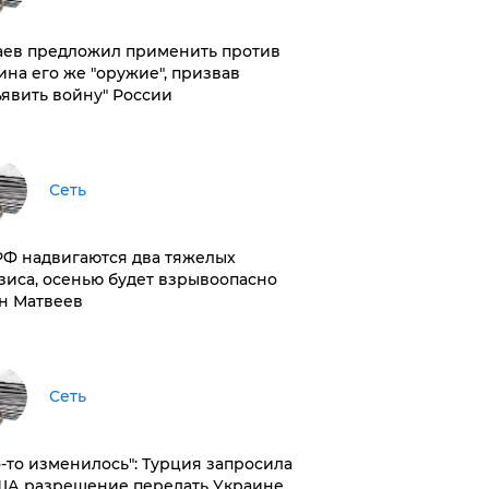
аев предложил применить против
ина его же "оружие", призвав
ъявить войну" России
Сеть
РФ надвигаются два тяжелых
зиса, осенью будет взрывоопасно
н Матвеев
Сеть
то-то изменилось": Турция запросила
ША разрешение передать Украине