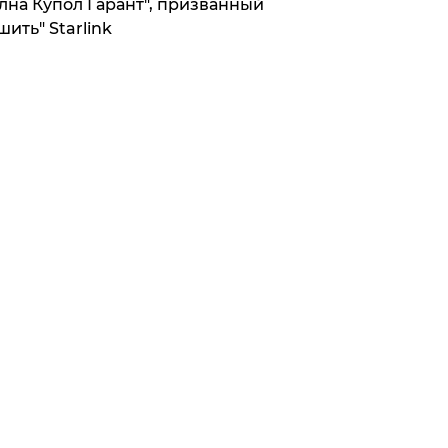
лна Купол Гарант", призванный
шить" Starlink