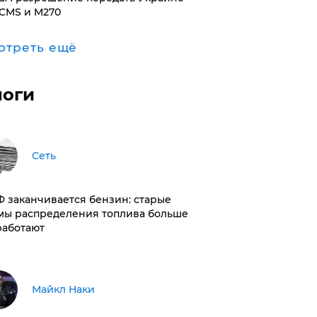
CMS и M270
отреть ещё
логи
Сеть
РФ заканчивается бензин: старые
мы распределения топлива больше
работают
Майкл Наки