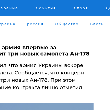
озрение
События
Спорт
Д
краина
россия
Общество
Блоги
 армия впервые за
ит три новых самолета Ан-178
ил, что армия Украины вскоре
лета. Сообщается, что концерн
 три новых Ан-178. При этом
ание контракта лично отметил