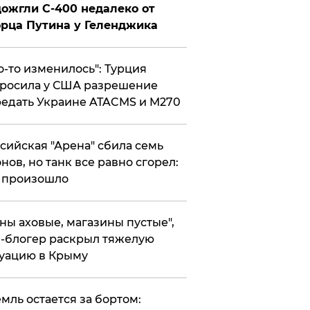
ожгли С-400 недалеко от
рца Путина у Геленджика
то-то изменилось": Турция
росила у США разрешение
едать Украине ATACMS и M270
ссийская "Арена" сбила семь
нов, но танк все равно сгорел:
 произошло
ены аховые, магазины пустые",
-блогер раскрыл тяжелую
уацию в Крыму
емль остается за бортом: