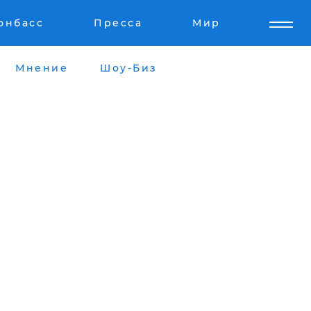
онбасс
Пресса
Мир
Мнение
Шоу-Биз