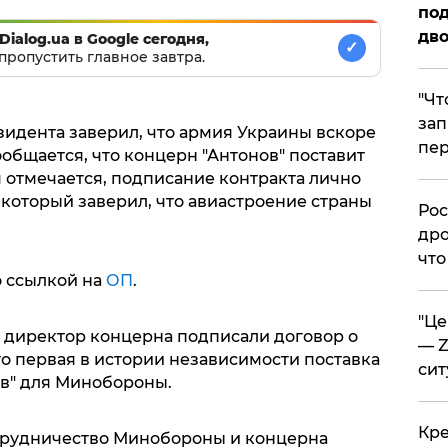
под
дво
Dialog.ua в Google сегодня,
✓
пропустить главное завтра.
​"Ч
зап
зидента заверил, что армия Украины вскоре
пер
ообщается, что концерн "Антонов" поставит
м отмечается, подписание контракта лично
который заверил, что авиастроение страны
​Ро
дро
что
о ссылкой на
ОП
.
​"Ц
 директор концерна подписали договор о
— Z
Это первая в истории независимости поставка
сит
ов" для Минобороны.
​Кр
отрудничество Минобороны и концерна