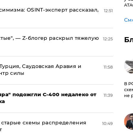
ATA
симизма: OSINT-эксперт рассказал,
12:51
См
стые", — Z-блогер раскрыл тяжелую
Б
12:25
 Турция, Саудовская Аравия и
11:58
нтр силы
​В 
схе
яра" подожгли С-400 недалеко от
11:39
не 
ка
н: старые схемы распределения
10:49
т