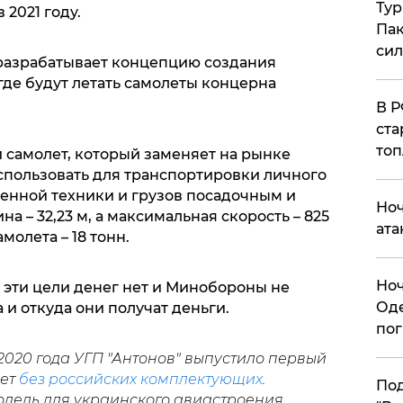
Тур
2021 году.
Пак
си
 разрабатывает концепцию создания
де будут летать самолеты концерна
​В 
ста
топ
 самолет, который заменяет на рынке
использовать для транспортировки личного
оенной техники и грузов посадочным и
​Но
 – 32,23 м, а максимальная скорость – 825
ата
молета – 18 тонн.
​Но
 эти цели денег нет и Минобороны не
Оде
 и откуда они получат деньги.
пог
2020 года УГП "Антонов" выпустило первый
лет
без российских комплектующих
.
По
модель для украинского авиастроения.