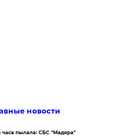
авные новости
 часа пылала: СБС "Мадяра"