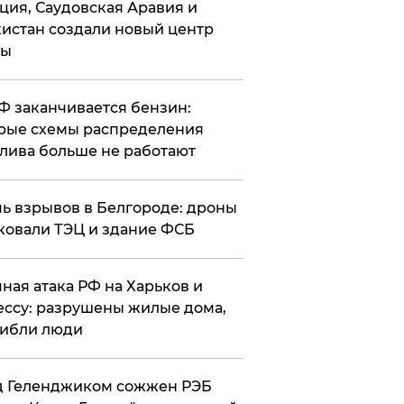
ция, Саудовская Аравия и
истан создали новый центр
лы
РФ заканчивается бензин:
рые схемы распределения
лива больше не работают
чь взрывов в Белгороде: дроны
ковали ТЭЦ и здание ФСБ
чная атака РФ на Харьков и
ссу: разрушены жилые дома,
ибли люди
д Геленджиком сожжен РЭБ