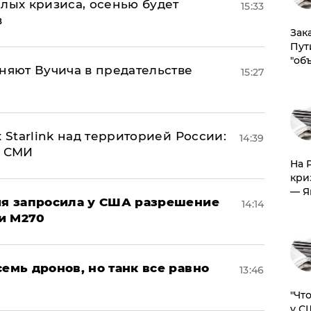
лых кризиса, осенью будет
15:33
в
Зак
Пут
"об
няют Вучича в предательстве
15:27
 Starlink над территорией России:
14:39
- СМИ
На 
кри
— Я
ция запросила у США разрешение
14:14
и M270
семь дронов, но танк все равно
13:46
​"Ч
у С