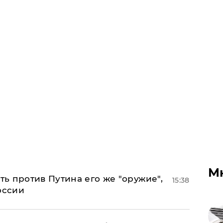
М
ь против Путина его же "оружие",
15:38
оссии