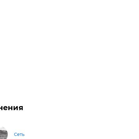
нения
Сеть