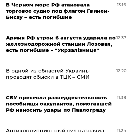
В Черном море РФ атаковала
13:16
торговое судно под флагом Гвинеи-
Бисау – есть погибшие
Армия РФ утром 6 августа ударила по
12:37
железнодорожной станции Лозовая,
есть погибшие – "Укрзалізниця"
В одной из областей Украины
12:20
проводят обыски в ТЦК – СМИ
СБУ пресекла разведдеятельность
11:38
пособницы оккупантов, помогавшей
РФ наносить удары по Павлограду
Антикоррупционный суд назначил
11:24