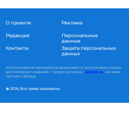
О проекте
Реклама
Редакция
Персональные
данные
Контакты
Защита персональных
данных
Использование материалов разрешается при условии ссылки
(для интернет-изданий - гиперссылки) на "
Диалог.ua
" не ниже
третьего абзаца.
� 2026,
Все права защищены.