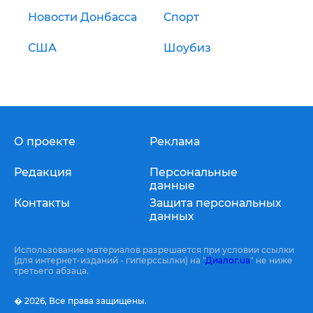
Новости Донбасса
Спорт
США
Шоубиз
О проекте
Реклама
Редакция
Персональные
данные
Контакты
Защита персональных
данных
Использование материалов разрешается при условии ссылки
(для интернет-изданий - гиперссылки) на "
Диалог.ua
" не ниже
третьего абзаца.
� 2026,
Все права защищены.