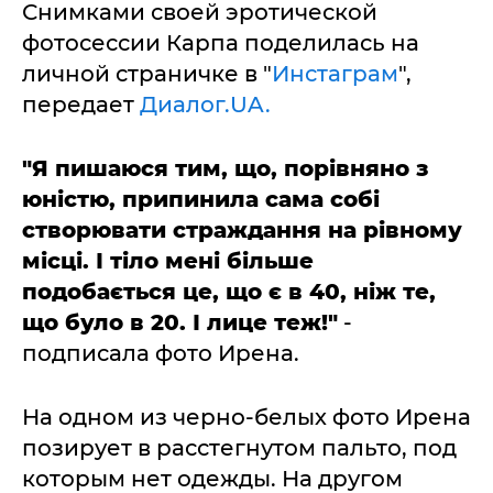
Снимками своей эротической
фотосессии Карпа поделилась на
личной страничке в "
Инстаграм
",
передает
Диалог.UA.
"Я пишаюся тим, що, порівняно з
юністю, припинила сама собі
створювати страждання на рівному
місці. І тіло мені більше
подобається це, що є в 40, ніж те,
що було в 20. І лице теж!"
-
подписала фото Ирена.
На одном из черно-белых фото Ирена
позирует в расстегнутом пальто, под
которым нет одежды. На другом