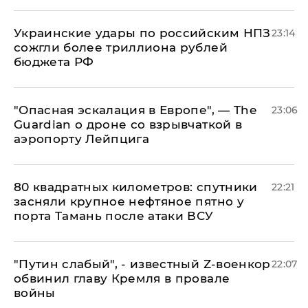
Украинские удары по российским НПЗ
23:14
сожгли более триллиона рублей
бюджета РФ
"Опасная эскалация в Европе", — The
23:06
Guardian о дроне со взрывчаткой в
аэропорту Лейпцига
80 квадратных километров: спутники
22:21
засняли крупное нефтяное пятно у
порта Тамань после атаки ВСУ
​"Путин слабый", - известный Z-военкор
22:07
обвинил главу Кремля в провале
войны