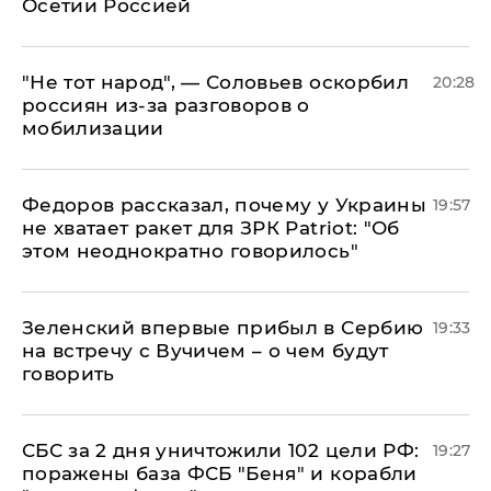
Осетии Россией
​"Не тот народ", — Соловьев оскорбил
20:28
россиян из-за разговоров о
мобилизации
Федоров рассказал, почему у Украины
19:57
не хватает ракет для ЗРК Patriot: "Об
этом неоднократно говорилось"
Зеленский впервые прибыл в Сербию
19:33
на встречу с Вучичем – о чем будут
говорить
СБС за 2 дня уничтожили 102 цели РФ:
19:27
поражены база ФСБ "Беня" и корабли