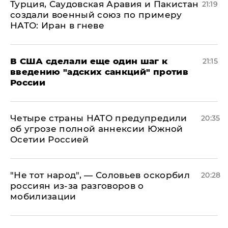
Турция, Саудовская Аравия и Пакистан
21:19
создали военный союз по примеру
НАТО: Иран в гневе
В США сделали еще один шаг к
21:15
введению "адских санкций" против
России
Четыре страны НАТО предупредили
20:35
об угрозе полной аннексии Южной
Осетии Россией
​"Не тот народ", — Соловьев оскорбил
20:28
россиян из-за разговоров о
мобилизации