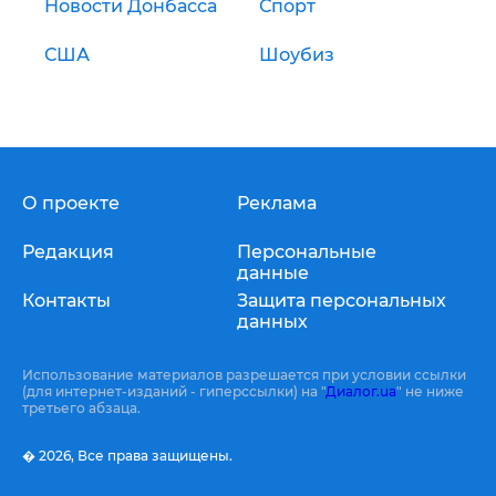
Новости Донбасса
Спорт
США
Шоубиз
О проекте
Реклама
Редакция
Персональные
данные
Контакты
Защита персональных
данных
Использование материалов разрешается при условии ссылки
(для интернет-изданий - гиперссылки) на "
Диалог.ua
" не ниже
третьего абзаца.
� 2026,
Все права защищены.