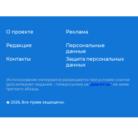
О проекте
Реклама
Редакция
Персональные
данные
Контакты
Защита персональных
данных
Использование материалов разрешается при условии ссылки
(для интернет-изданий - гиперссылки) на "
Диалог.ua
" не ниже
третьего абзаца.
� 2026,
Все права защищены.