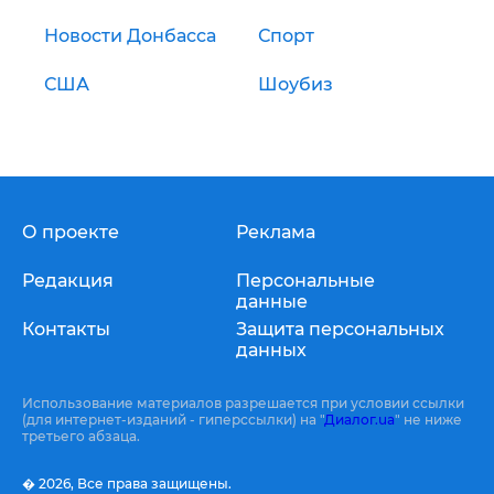
Новости Донбасса
Спорт
США
Шоубиз
О проекте
Реклама
Редакция
Персональные
данные
Контакты
Защита персональных
данных
Использование материалов разрешается при условии ссылки
(для интернет-изданий - гиперссылки) на "
Диалог.ua
" не ниже
третьего абзаца.
� 2026,
Все права защищены.