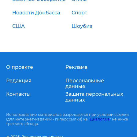
Новости Донбасса
Спорт
США
Шоубиз
О проекте
Реклама
Редакция
Персональные
данные
Контакты
Защита персональных
данных
Использование материалов разрешается при условии ссылки
(для интернет-изданий - гиперссылки) на "
Диалог.ua
" не ниже
третьего абзаца.
� 2026,
Все права защищены.