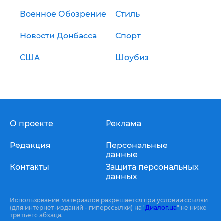
Военное Обозрение
Стиль
Новости Донбасса
Спорт
США
Шоубиз
О проекте
Реклама
Редакция
Персональные
данные
Контакты
Защита персональных
данных
Использование материалов разрешается при условии ссылки
(для интернет-изданий - гиперссылки) на "
Диалог.ua
" не ниже
третьего абзаца.