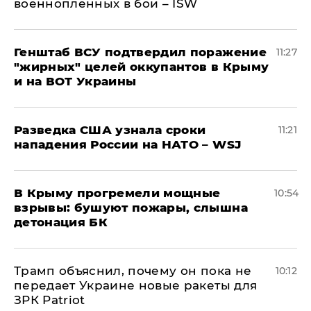
военнопленных в бои – ISW
Генштаб ВСУ подтвердил поражение
11:27
"жирных" целей оккупантов в Крыму
и на ВОТ Украины
Разведка США узнала сроки
11:21
нападения России на НАТО – WSJ
В Крыму прогремели мощные
10:54
взрывы: бушуют пожары, слышна
детонация БК
Трамп объяснил, почему он пока не
10:12
передает Украине новые ракеты для
ЗРК Patriot