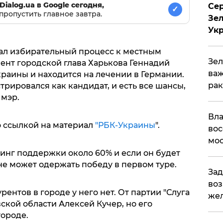
Dialog.ua в Google сегодня,
Сер
✓
пропустить главное завтра.
Зел
Ук
ал избирательный процесс к местным
Зел
ент городской глава Харькова Геннадий
важ
раины и находится на лечении в Германии.
рак
трировался как кандидат, и есть все шансы,
 мэр.
Вла
о ссылкой на материал
"РБК-Украины
".
вос
мос
тинг поддержки около 60% и если он будет
лне может одержать победу в первом туре.
Зад
воз
ентов в городе у него нет. От партии "Слуга
жел
вской области Алексей Кучер, но его
городе.