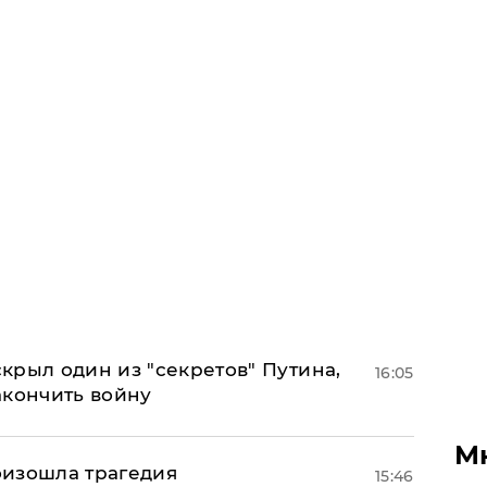
крыл один из "секретов" Путина,
16:05
акончить войну
М
оизошла трагедия
15:46