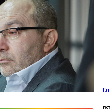
Гл
Ист