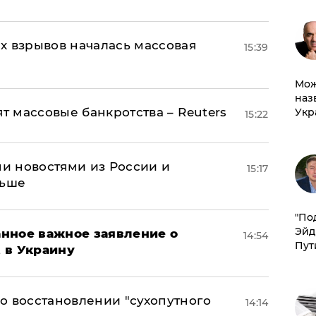
х взрывов началась массовая
15:39
Мож
наз
ят массовые банкротства – Reuters
Укр
15:22
и новостями из России и
15:17
льше
​"По
Эйд
нное важное заявление о
14:54
Пут
t в Украину
о восстановлении "сухопутного
14:14