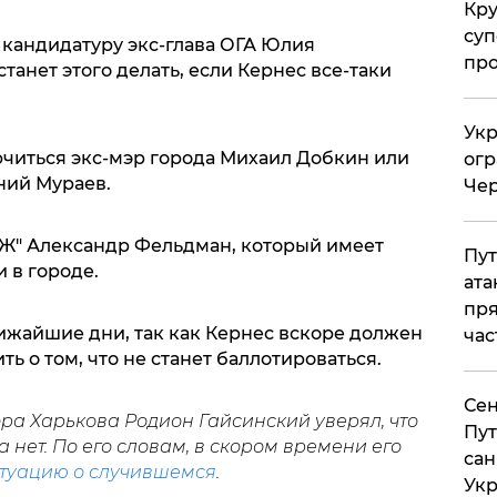
Кр
суп
 кандидатуру экс-глава ОГА Юлия
про
станет этого делать, если Кернес все-таки
Укр
ючиться экс-мэр города Михаил Добкин или
огр
ний Мураев.
Чер
Ж" Александр Фельдман, который имеет
Пут
 в городе.
ата
пря
ижайшие дни, так как Кернес вскоре должен
час
ь о том, что не станет баллотироваться.
Сен
ра Харькова Родион Гайсинский уверял, что
Пут
 нет. По его словам, в скором времени его
сан
туацию о случившемся
.
Укр