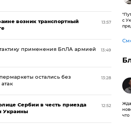
"Пу
с У
краине возник транспортный
13:57
пре
ге
См
 тактику применения БпЛА армией
13:49
Б
пермаркеты остались без
13:28
 атак
Жда
олице Сербии в честь приезда
12:52
нов
н Украины
что