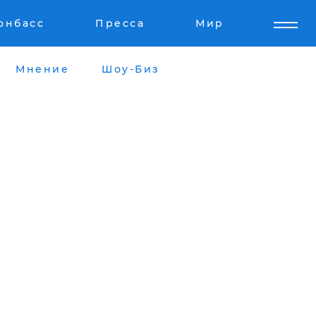
онбасс
Пресса
Мир
Мнение
Шоу-Биз