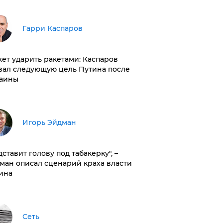
Гарри Каспаров
ет ударить ракетами: Каспаров
вал следующую цель Путина после
аины
Игорь Эйдман
дставит голову под табакерку", –
ман описал сценарий краха власти
ина
Сеть