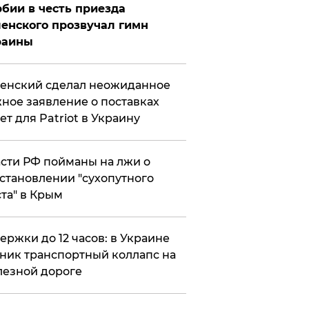
бии в честь приезда
енского прозвучал гимн
раины
енский сделал неожиданное
ное заявление о поставках
ет для Patriot в Украину
сти РФ пойманы на лжи о
становлении "сухопутного
та" в Крым
ержки до 12 часов: в Украине
ник транспортный коллапс на
езной дороге