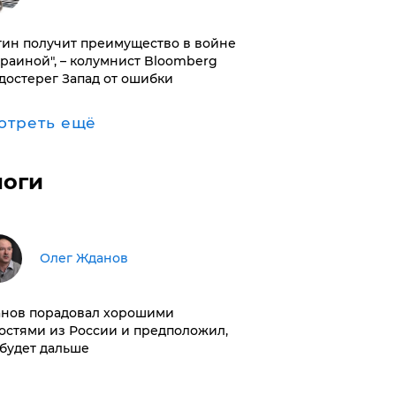
тин получит преимущество в войне
краиной", – колумнист Bloomberg
достерег Запад от ошибки
отреть ещё
логи
Олег Жданов
нов порадовал хорошими
остями из России и предположил,
 будет дальше