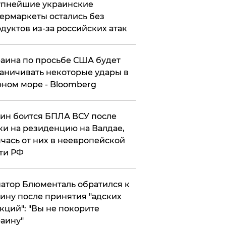
упнейшие украинские
ермаркеты остались без
дуктов из-за российских атак
аина по просьбе США будет
аничивать некоторые удары в
ном море - Bloomberg
ин боится БПЛА ВСУ после
ки на резиденцию на Валдае,
чась от них в неевропейской
ти РФ
атор Блюменталь обратился к
ину после принятия "адских
кций": "Вы не покорите
аину"