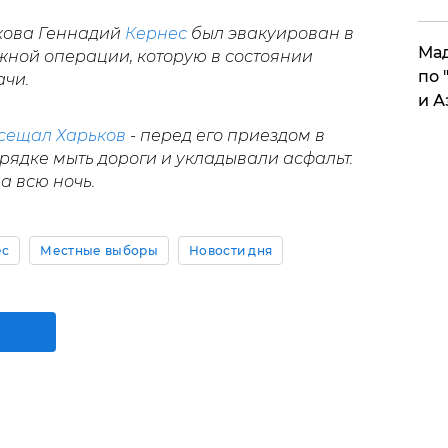
ькова Геннадий
Кернес
был эвакуирован в
Мад
ной операции, которую в состоянии
по 
ачи.
и А
сещал Харьков
- перед его приездом в
рядке мыть дороги и укладывали асфальт.
 всю ночь.
ес
Местные выборы
Новости дня