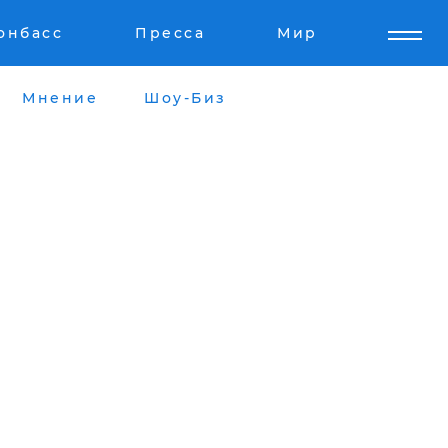
онбасс
Пресса
Мир
Мнение
Шоу-Биз