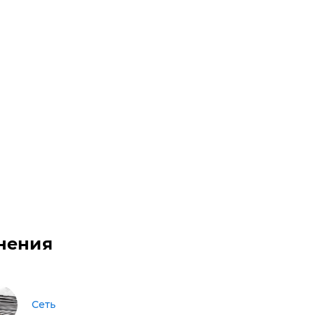
нения
Сеть