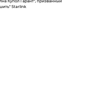
лна Купол Гарант", призванный
шить" Starlink