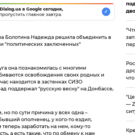
под
Dialog.ua в Google сегодня,
дво
✓
пропустить главное завтра.
​"Ч
ра Болотина Надежда решила объединить в
зап
и "политических заключенных"
пер
​Ро
руга она познакомилась с многими
дро
биваются освобождения своих родных и
что
йчас находится в застенках СИЗО
зад поддержал "русскую весну" на Донбассе,
​"Ц
— Z
сит
 но по сути причина у всех одна –
 бывший ополченец, у кого-то ездил,
 теперь заработать на нем, кому-то
​Кр
ь, а есть такие, что по обмену к нам