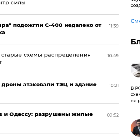
нтр силы
соз
См
яра" подожгли С-400 недалеко от
11:39
ка
Б
н: старые схемы распределения
10:49
т
: дроны атаковали ТЭЦ и здание
10:21
​В 
схе
не 
ов и Одессу: разрушены жилые
09:52