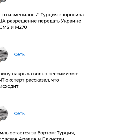
то-то изменилось": Турция запросила
ША разрешение передать Украине
CMS и M270
Сеть
раину накрыла волна пессимизма:
NT-эксперт рассказал, что
исходит
Сеть
емль остается за бортом: Турция,
довская Аравия и Пакистан