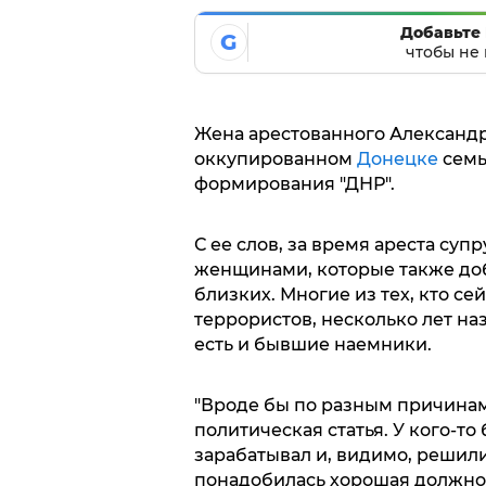
Добавьте 
G
чтобы не 
Жена арестованного Александ
оккупированном
Донецке
семь
формирования "ДНР".
С ее слов, за время ареста суп
женщинами, которые также до
близких. Многие из тех, кто се
террористов, несколько лет на
есть и бывшие наемники.
"Вроде бы по разным причинам,
политическая статья. У кого-то
зарабатывал и, видимо, решили
понадобилась хорошая должност