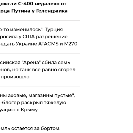
ожгли С-400 недалеко от
рца Путина у Геленджика
то-то изменилось": Турция
росила у США разрешение
едать Украине ATACMS и M270
ссийская "Арена" сбила семь
нов, но танк все равно сгорел:
 произошло
ены аховые, магазины пустые",
-блогер раскрыл тяжелую
уацию в Крыму
емль остается за бортом: