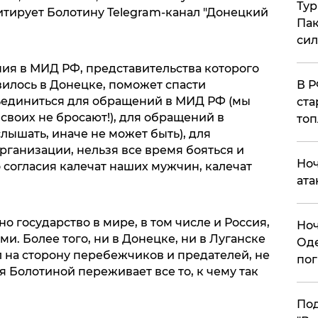
Тур
итирует Болотину Telegram-канал "Донецкий
Пак
си
ния в МИД РФ, представительства которого
вилось в Донецке, поможет спасти
​В 
ъединиться для обращений в МИД РФ (мы
ста
е своих не бросают!), для обращений в
топ
ышать, иначе не может быть), для
ганизации, нельзя все время бояться и
​Но
 согласия калечат наших мужчин, калечат
ата
но государство в мире, в том числе и Россия,
​Но
и. Более того, ни в Донецке, ни в Луганске
Оде
тал на сторону перебежчиков и предателей, не
пог
я Болотиной переживает все то, к чему так
По