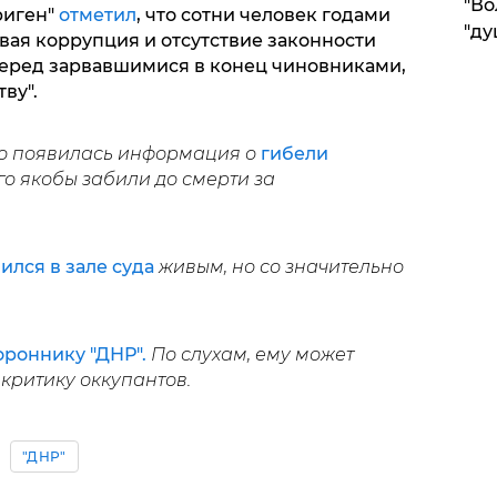
"Во
риген"
отметил
, что сотни человек годами
"ду
овая коррупция и отсутствие законности
еред зарвавшимися в конец чиновниками,
ву".
но появилась информация о
гибели
го якобы забили до смерти за
ился в зале суда
живым, но со значительно
ороннику "ДНР".
По слухам, ему может
а критику оккупантов.
"ДНР"