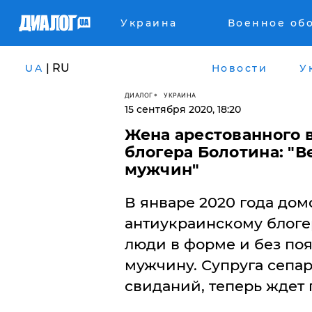
Украина
Военное об
| RU
UA
Новости
У
ДИАЛОГ
УКРАИНА
15 сентября 2020, 18:20
​Жена арестованного 
блогера Болотина: "В
мужчин"
В январе 2020 года до
антиукраинскому блоге
люди в форме и без по
мужчину. Супруга сепар
свиданий, теперь ждет 