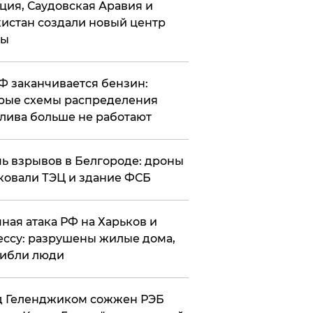
ция, Саудовская Аравия и
истан создали новый центр
лы
РФ заканчивается бензин:
рые схемы распределения
лива больше не работают
чь взрывов в Белгороде: дроны
ковали ТЭЦ и здание ФСБ
чная атака РФ на Харьков и
ссу: разрушены жилые дома,
ибли люди
д Геленджиком сожжен РЭБ