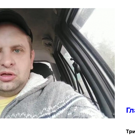
Гл
Три