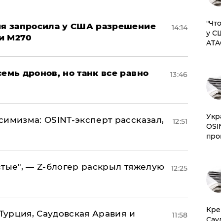
​"Ч
ция запросила у США разрешение
14:14
у С
и M270
ATA
семь дронов, но танк все равно
13:46
​Ук
симизма: OSINT-эксперт рассказал,
12:51
OSI
про
стые", — Z-блогер раскрыл тяжелую
12:25
​Кр
 Турция, Саудовская Аравия и
11:58
Сау