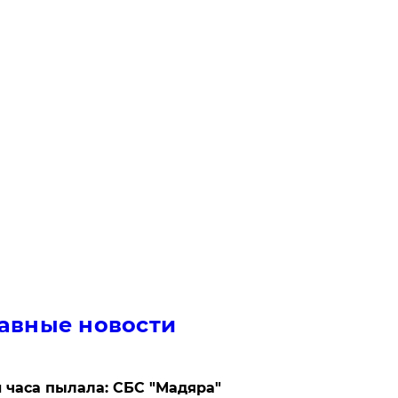
авные новости
 часа пылала: СБС "Мадяра"