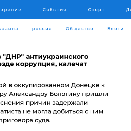
озрение
События
Спорт
Д
краина
россия
Общество
Блоги
в "ДНР" антиукраинского
езде коррупция, калечат
мой в оккупированном Донецке к
ру Александру Болотину пришли
яснения причин задержали
атиста не могла добиться с ним
приговора суда.