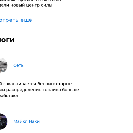
дали новый центр силы
отреть ещё
логи
Сеть
РФ заканчивается бензин: старые
мы распределения топлива больше
работают
Майкл Наки