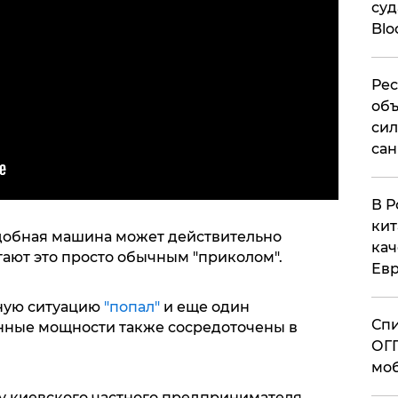
суд
Blo
Рес
объ
сил
сан
В Р
кит
добная машина может действительно
кач
итают это просто обычным "приколом".
Евр
ную ситуацию
"попал"
и еще один
Спи
нные мощности также сосредоточены в
ОГП
моб
у киевского частного предпринимателя