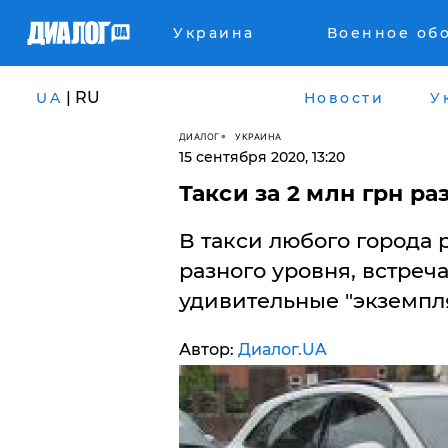
Украина
Военное об
| RU
UA
Новости
У
ДИАЛОГ
УКРАИНА
15 сентября 2020, 13:20
Такси за 2 млн грн р
В такси любого города
разного уровня, встреч
удивительные "экземпл
Автор:
Диалог.UA