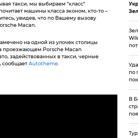
Укр
зывая такси, мы выбираем "класс"
почитает машины класса эконом, кто-то –
Зе
итесь, увидев, что по Вашему вызову
orsche Macan.
Зел
Wil
замечено на одной из улочек столицы
пот
на проезжающем Porsche Macan
то, задействованных в такси, черные
, сообщает
Autotheme.
Уда
по 
пок
В Б
стр
поя
Тур