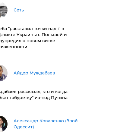
Сеть
ба "расставил точки над і" в
фликте Украины с Польшей и
дупредил о новом витке
ряженности
Айдер Муждабаев
дабаев рассказал, кто и когда
бьет табуретку" из-под Путина
Александр Коваленко (Злой
Одессит)