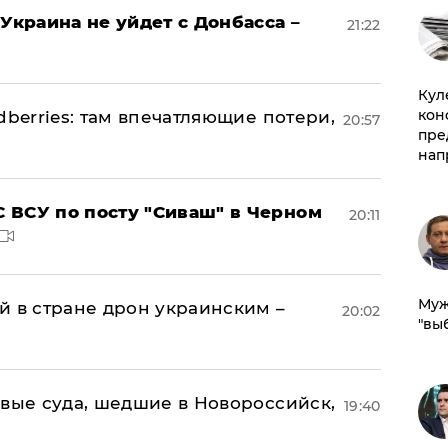
Украина не уйдет с Донбасса –
21:22
Куле
кон
dberries: там впечатляющие потери,
20:57
пре
нап
 ВСУ по посту "Сиваш" в Черном
20:11
Муж
й в стране дрон украинским –
20:02
"вы
овые суда, шедшие в Новороссийск,
19:40