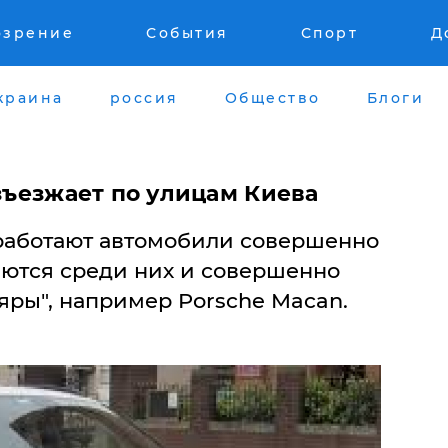
озрение
События
Спорт
Д
краина
россия
Общество
Блоги
азъезжает по улицам Киева
 работают автомобили совершенно
аются среди них и совершенно
яры", например Porsche Macan.