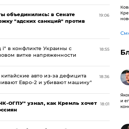
Ков
Кре
ы объединились: в Сенате
19:06
нов
ржку "адских санкций" против
См
 і" в конфликте Украины с
18:55
Б
новом витке напряженности
китайские авто из-за дефицита
18:36
ливают Евро-2 и убивают машину"
Яко
и е
ЧК-ОГПУ" узнал, как Кремль хочет
18:01
кон
оссиян