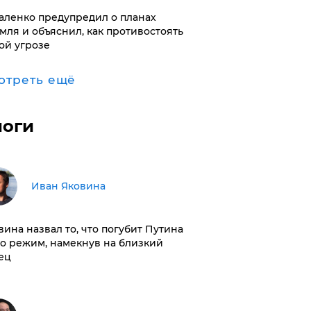
аленко предупредил о планах
мля и объяснил, как противостоять
ой угрозе
отреть ещё
логи
Иван Яковина
вина назвал то, что погубит Путина
го режим, намекнув на близкий
ец