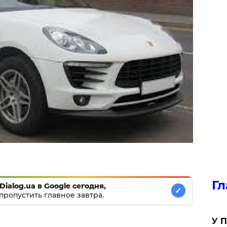
Гл
Dialog.ua в Google сегодня,
✓
пропустить главное завтра.
У П