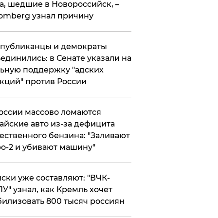
а, шедшие в Новороссийск, –
omberg узнал причину
публиканцы и демократы
единились: в Сенате указали на
ьную поддержку "адских
кций" против России
оссии массово ломаются
айские авто из-за дефицита
ественного бензина: "Заливают
о-2 и убивают машину"
ски уже составляют: "ВЧК-
У" узнал, как Кремль хочет
илизовать 800 тысяч россиян