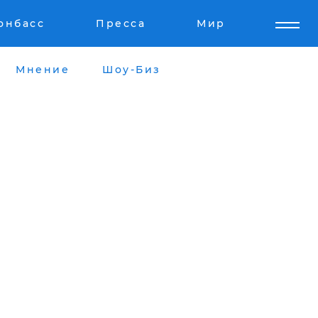
онбасс
Пресса
Мир
Мнение
Шоу-Биз