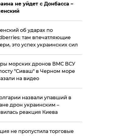
аина не уйдет с Донбасса –
ленский
енский об ударах по
dberries: там впечатляющие
ери, это успех украинских сил
ры морских дронов ВМС ВСУ
посту "Сиваш" в Черном море
азали на видео
олгарии назвали упавший в
ане дрон украинским –
вилась реакция Киева
ция не пропустила торговые