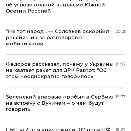
об угрозе полной аннексии Южной
Осетии Россией
​"Не тот народ", — Соловьев оскорбил
20:28
россиян из-за разговоров о
мобилизации
Федоров рассказал, почему у Украины
19:57
не хватает ракет для ЗРК Patriot: "Об
этом неоднократно говорилось"
Зеленский впервые прибыл в Сербию
19:33
на встречу с Вучичем – о чем будут
говорить
СБС за 2 дня уничтожили 102 цели РФ:
19:27