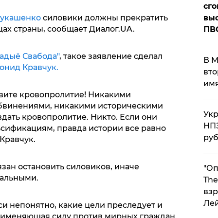
сго
укашенко
силовики должны прекратить
выс
ах страны, сообщает Диалог.UA.
ПВ
адыё Свабода"
, такое заявление сделал
В М
онид Кравчук.
вто
им
вите кровопролитие! Никакими
обвинениями, никакими историческими
Укр
дать кровопролитие. Никто. Если они
НПЗ
сификациям, правда истории все равно
ру
 Кравчук.
зан остановить силовиков, иначе
"Оп
чальными.
The
взр
Ле
си непонятно, какие цели преследует и
применяющая силу против мирных граждан.