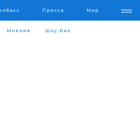
онбасс
Пресса
Мир
Мнение
Шоу-Биз