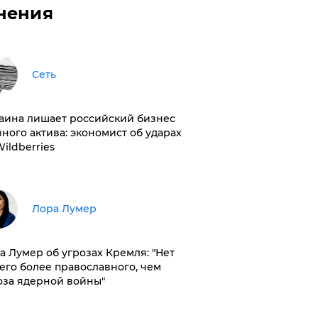
нения
Сеть
раина лишает российский бизнес
вного актива: экономист об ударах
Wildberries
​Лора Лумер
а Лумер об угрозах Кремля: "Нет
его более православного, чем
оза ядерной войны"