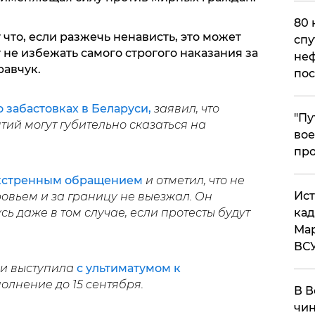
80 
 что, если разжечь ненависть, это может
спу
 не избежать самого строгого наказания за
неф
равчук.
пос
 забастовках в Беларуси,
заявил, что
​"П
ий могут губительно сказаться на
вое
про
кстренным обращением
и отметил, что не
​Ис
овьем и за границу не выезжал. Он
сь даже в том случае, если протесты будут
кад
Мар
ВС
си выступила
с ультиматумом к
полнение до 15 сентября.
В В
чин