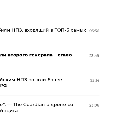
или НПЗ, входящий в ТОП-5 самых
05:56
ли второго генерала – стало
23:49
ийским НПЗ сожгли более
23:14
 РФ
е", — The Guardian о дроне со
23:06
ейпцига