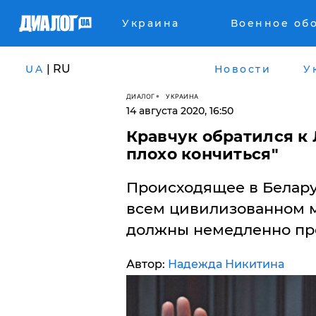
Украина
Военное об
| RU
UA
Новости
У
ДИАЛОГ
УКРАИНА
14 августа 2020, 16:50
Кравчук обратился к 
плохо кончиться"
Происходящее в Белару
всем цивилизованном 
должны немедленно пре
Автор:
Надежда Никитина