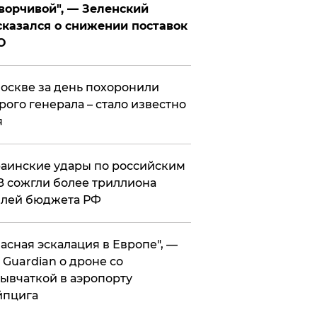
ворчивой", — Зеленский
казался о снижении поставок
О
оскве за день похоронили
рого генерала – стало известно
я
аинские удары по российским
 сожгли более триллиона
блей бюджета РФ
асная эскалация в Европе", —
 Guardian о дроне со
ывчаткой в аэропорту
йпцига