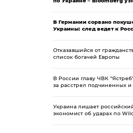
по Украине – Bloomberg уз
​В Германии сорвано покуш
Украины: след ведет к Рос
Отказавшийся от гражданст
список богачей Европы
В России главу ЧВК "Ястре
за расстрел подчиненных и
​Украина лишает российский
экономист об ударах по Wild