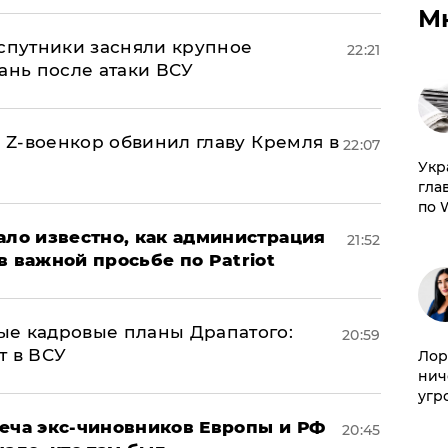
М
 спутники засняли крупное
22:21
ань после атаки ВСУ
й Z-военкор обвинил главу Кремля в
22:07
​Ук
гла
по 
ало известно, как администрация
21:52
в важной просьбе по Patriot
ые кадровые планы Драпатого:
20:59
т в ВСУ
Лор
нич
угр
реча экс-чиновников Европы и РФ
20:45