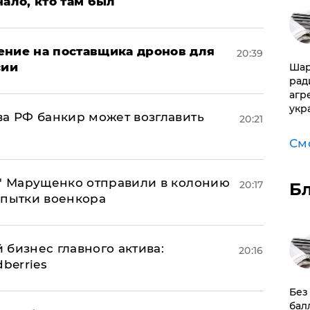
нало, кто там был
ение на поставщика дронов для
20:39
сии
Шар
рад
агр
укр
ва РФ банкир может возглавить
20:21
См
б" Марущенко отправили в колонию
20:17
Б
 пытки военкора
 бизнес главного актива:
20:16
berries
​Бе
бал