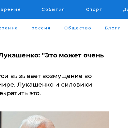
озрение
События
Спорт
Д
краина
россия
Общество
Блоги
Лукашенко: "Это может очень
си вызывает возмущение во
мире. Лукашенко и силовики
кратить это.