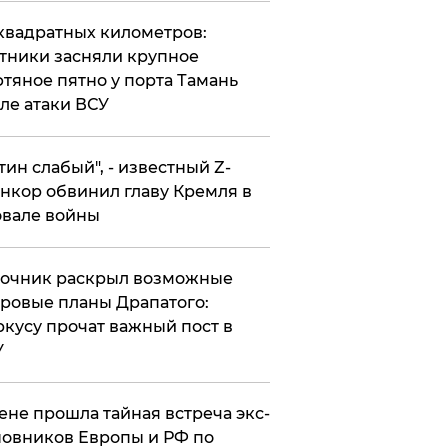
квадратных километров:
тники засняли крупное
тяное пятно у порта Тамань
ле атаки ВСУ
утин слабый", - известный Z-
нкор обвинил главу Кремля в
вале войны
точник раскрыл возможные
ровые планы Драпатого:
кусу прочат важный пост в
У
ене прошла тайная встреча экс-
овников Европы и РФ по