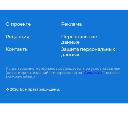
О проекте
Реклама
Редакция
Персональные
данные
Контакты
Защита персональных
данных
Использование материалов разрешается при условии ссылки
(для интернет-изданий - гиперссылки) на "
Диалог.ua
" не ниже
третьего абзаца.
� 2026,
Все права защищены.