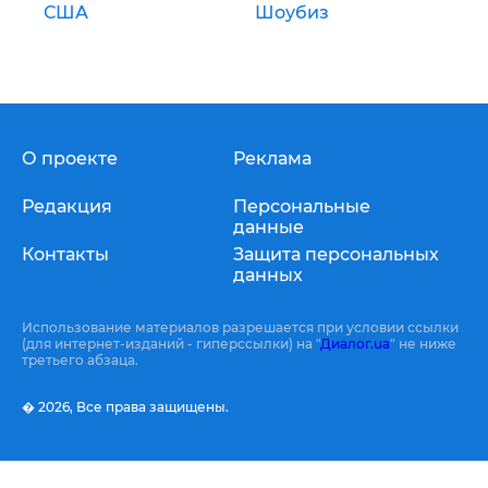
США
Шоубиз
О проекте
Реклама
Редакция
Персональные
данные
Контакты
Защита персональных
данных
Использование материалов разрешается при условии ссылки
(для интернет-изданий - гиперссылки) на "
Диалог.ua
" не ниже
третьего абзаца.
� 2026,
Все права защищены.