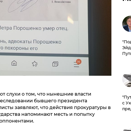
​"По
Эйд
Пут
т слухи о том, что нынешние власти
"Пу
реследовании бывшего президента
с У
исты заявляют, что действия прокуратуры в
пре
дарства напоминают месть и попытку
 оппонентами.