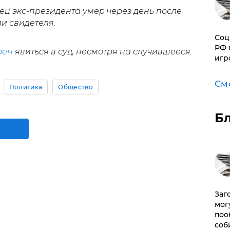
ец экс-президента умер через день после
ли свидетеля.
Соц
РФ 
рен
явиться в суд, несмотря на случившееся.
игр
См
Политика
Общество
Б
Заг
мог
поо
соб