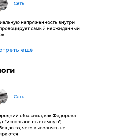
Сеть
иальную напряженность внутри
провоцирует самый неожиданный
ок
отреть ещё
логи
Сеть
ородний объяснил, как Федорова
ут "использовать втемную",
бещав то, чего выполнять не
ираются