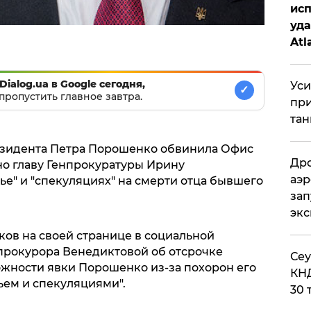
исп
уда
Atl
би
Dialog.ua в Google сегодня,
Уси
✓
пропустить главное завтра.
при
тан
зидента Петра Порошенко обвинила Офис
Дро
но главу Генпрокуратуры Ирину
аэр
е" и "спекуляциях" на смерти отца бывшего
зап
эк
ов на своей странице в социальной
нпрокурора Венедиктовой об отсрочке
​Се
жности явки Порошенко из-за похорон его
КНД
ьем и спекуляциями".
30 