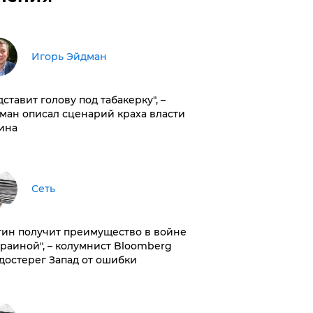
Игорь Эйдман
дставит голову под табакерку", –
ман описал сценарий краха власти
ина
Сеть
тин получит преимущество в войне
краиной", – колумнист Bloomberg
достерег Запад от ошибки