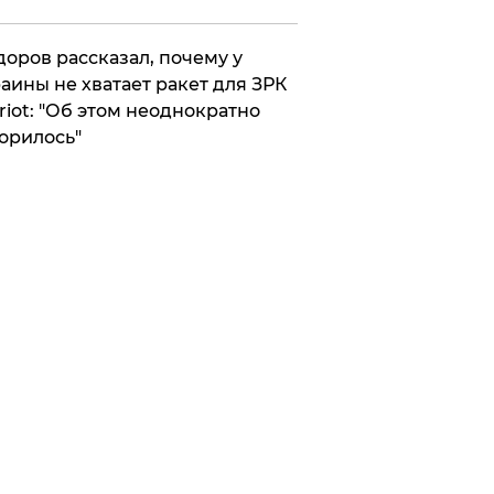
оров рассказал, почему у
аины не хватает ракет для ЗРК
riot: "Об этом неоднократно
орилось"