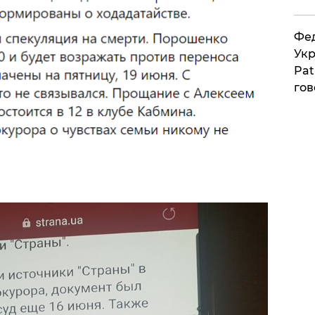
Фед
Укр
Pat
гов