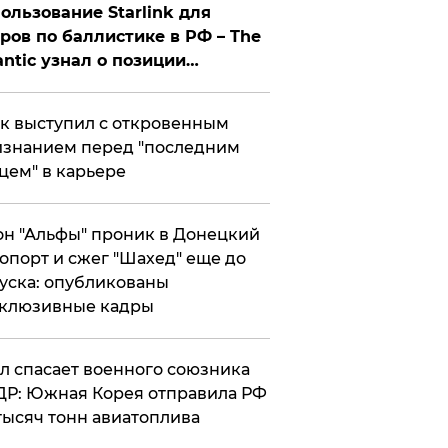
ользование Starlink для
ров по баллистике в РФ – The
antic узнал о позиции
знесмена
к выступил с откровенным
знанием перед "последним
цем" в карьере
н "Альфы" проник в Донецкий
опорт и сжег "Шахед" еще до
уска: опубликованы
склюзивные кадры
ул спасает военного союзника
Р: Южная Корея отправила РФ
тысяч тонн авиатоплива