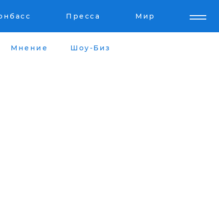
онбасс
Пресса
Мир
Мнение
Шоу-Биз