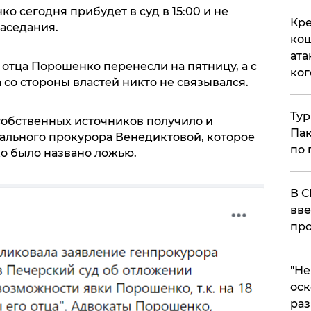
о сегодня прибудет в суд в 15:00 и не
Кре
заседания.
кош
ата
отца Порошенко перенесли на пятницу, а с
ког
со стороны властей никто не связывался.
Тур
собственных источников получило и
Пак
ального прокурора Венедиктовой, которое
по 
о было названо ложью.
В С
вве
про
​"Н
оск
раз