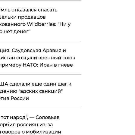
мль отказался спасать
ельки продавцов
кованного Wildberries: "Ни у
о нет денег"
ция, Саудовская Аравия и
истан создали военный союз
примеру НАТО: Иран в гневе
ША сделали еще один шаг к
дению "адских санкций"
тив России
е тот народ", — Соловьев
орбил россиян из-за
говоров о мобилизации