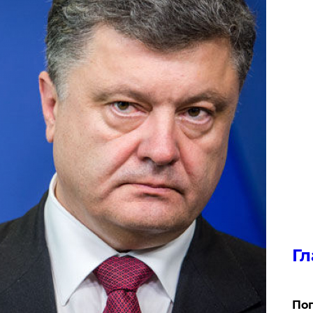
Гл
Поп