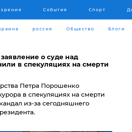
озрение
События
Спорт
Д
краина
россия
Общество
Блоги
заявление о суде над
нили в спекуляциях на смерти
арства Петра Порошенко
урора в спекуляциях на смерти
скандал из-за сегодняшнего
резидента.