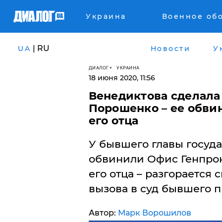
Украина
Военное об
| RU
UA
Новости
У
ДИАЛОГ
УКРАИНА
18 июня 2020, 11:56
Венедиктова сделала 
Порошенко – ее обви
его отца
​У бывшего главы госуд
обвинили Офис Генпрок
его отца – разгорается 
вызова в суд бывшего п
Автор:
Марк Ворошилов