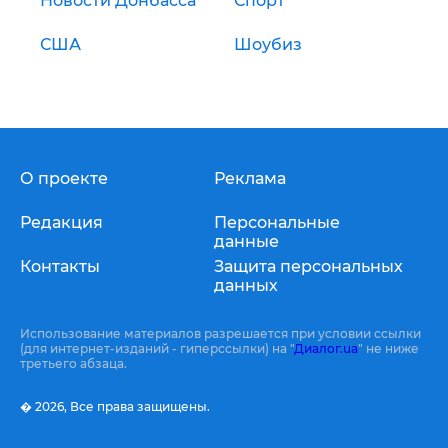
Новости Донбасса
Спорт
США
Шоубиз
О проекте
Реклама
Редакция
Персональные
данные
Контакты
Защита персональных
данных
Использование материалов разрешается при условии ссылки
(для интернет-изданий - гиперссылки) на "
Диалог.ua
" не ниже
третьего абзаца.
� 2026,
Все права защищены.