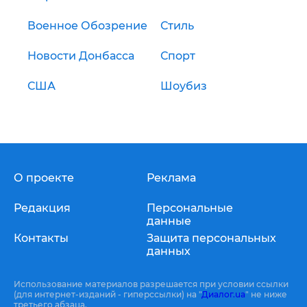
Военное Обозрение
Стиль
Новости Донбасса
Спорт
США
Шоубиз
О проекте
Реклама
Редакция
Персональные
данные
Контакты
Защита персональных
данных
Использование материалов разрешается при условии ссылки
(для интернет-изданий - гиперссылки) на "
Диалог.ua
" не ниже
третьего абзаца.