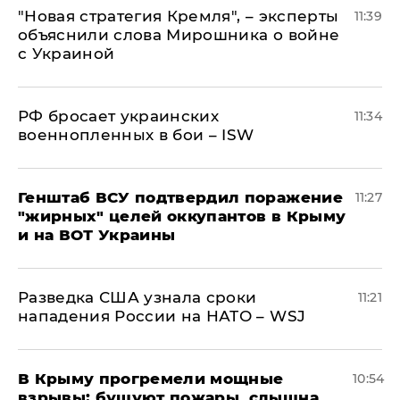
"Новая стратегия Кремля", – эксперты
11:39
объяснили слова Мирошника о войне
с Украиной
РФ бросает украинских
11:34
военнопленных в бои – ISW
Генштаб ВСУ подтвердил поражение
11:27
"жирных" целей оккупантов в Крыму
и на ВОТ Украины
Разведка США узнала сроки
11:21
нападения России на НАТО – WSJ
В Крыму прогремели мощные
10:54
взрывы: бушуют пожары, слышна