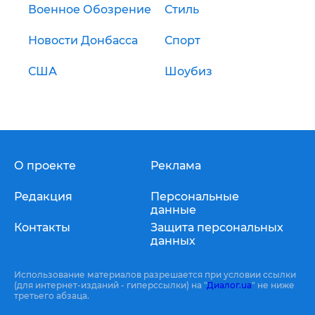
Военное Обозрение
Стиль
Новости Донбасса
Спорт
США
Шоубиз
О проекте
Реклама
Редакция
Персональные
данные
Контакты
Защита персональных
данных
Использование материалов разрешается при условии ссылки
(для интернет-изданий - гиперссылки) на "
Диалог.ua
" не ниже
третьего абзаца.