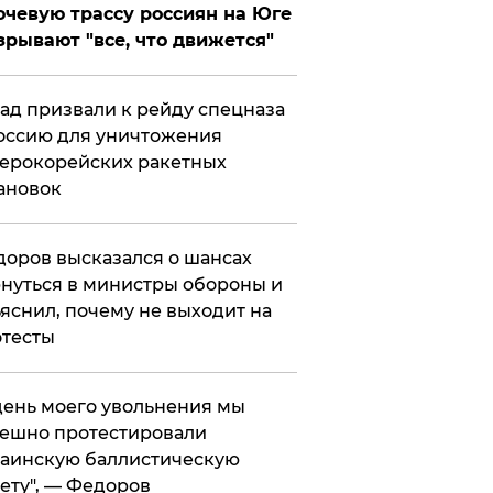
чевую трассу россиян на Юге
зрывают "все, что движется"
ад призвали к рейду спецназа
оссию для уничтожения
ерокорейских ракетных
ановок
оров высказался о шансах
нуться в министры обороны и
яснил, почему не выходит на
тесты
 день моего увольнения мы
ешно протестировали
аинскую баллистическую
ету", — Федоров