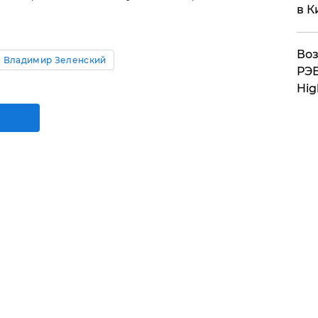
в К
Воз
Владимир Зеленский
РЭБ
Hig