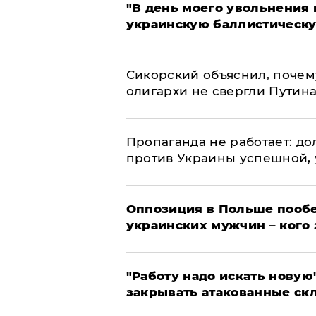
​"В день моего увольнени
украинскую баллистическу
Сикорский объяснил, поче
олигархи не свергли Путин
​Пропаганда не работает: д
против Украины успешной,
Оппозиция в Польше пообе
украинских мужчин – кого 
"Работу надо искать новую"
закрывать атакованные ск