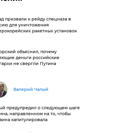
ад призвали к рейду спецназа в
сию для уничтожения
ерокорейских ракетных установок
орский объяснил, почему
яющие деньги российские
гархи не свергли Путина
Валерий Чалый
ый предупредил о следующем шаге
ина, направленном на то, чтобы
аина капитулировала