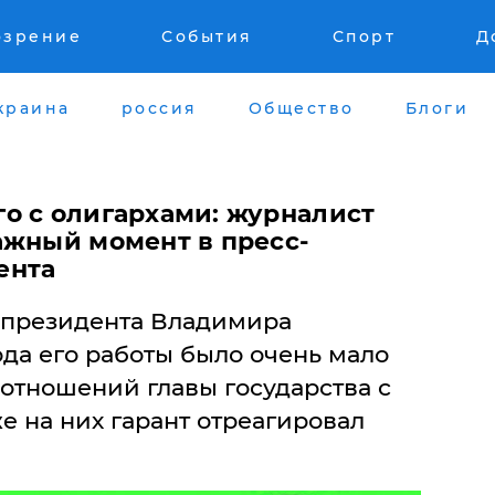
озрение
События
Спорт
Д
краина
россия
Общество
Блоги
о с олигархами: журналист
ажный момент в пресс-
ента
 президента Владимира
ода его работы было очень мало
отношений главы государства с
е на них гарант отреагировал