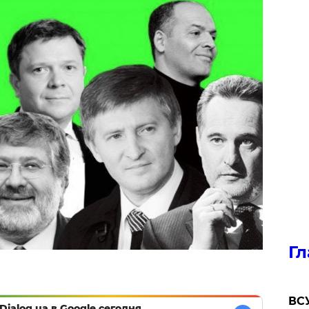
Гл
ВСУ
Dialog.ua в Google сегодня,