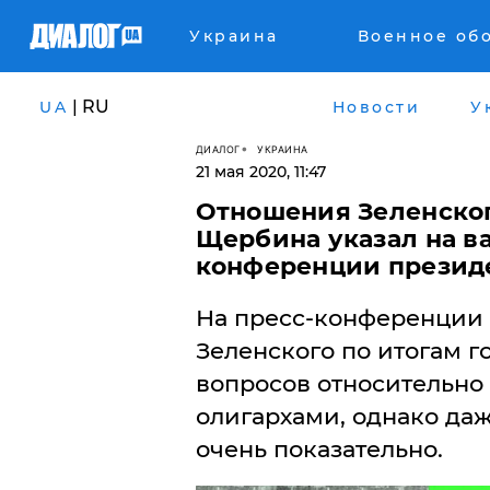
Украина
Военное об
| RU
UA
Новости
У
ДИАЛОГ
УКРАИНА
21 мая 2020, 11:47
Отношения Зеленског
Щербина указал на в
конференции презид
На пресс-конференции
Зеленского по итогам г
вопросов относительно 
олигархами, однако даж
очень показательно.