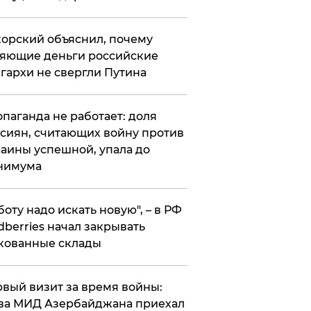
орский объяснил, почему
яющие деньги российские
гархи не свергли Путина
опаганда не работает: доля
сиян, считающих войну против
аины успешной, упала до
нимума
боту надо искать новую", – в РФ
dberries начал закрывать
кованные склады
вый визит за время войны:
ва МИД Азербайджана приехал