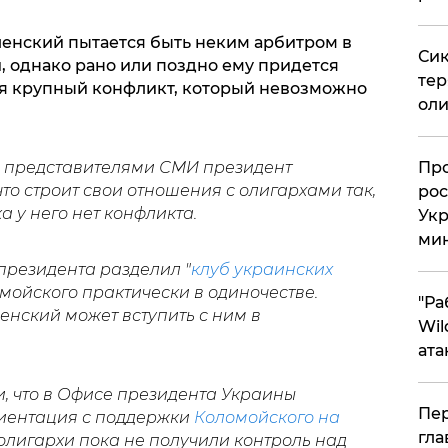
ленский пытается быть неким арбитром в
Сик
 однако рано или поздно ему придется
тер
тся крупный конфликт, который невозможно
оли
с представителями СМИ президент
​Пр
что строит свои отношения с олигархами так,
рос
ока у него нет конфликта.
Укр
ми
 президента разделил "
клуб украинских
омойского практически в одиночестве.
"Ра
енский может вступить с ним в
Wil
ата
, что в Офисе президента Украины
Пер
иентация с поддержки
Коломойского на
гла
 олигархи пока не получили контроль над