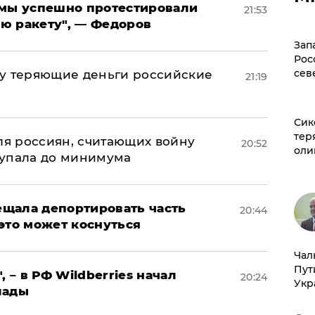
я мы успешно протестировали
21:53
ю ракету", — Федоров
Зап
Рос
сев
му теряющие деньги российские
21:19
а
Сик
тер
оля россиян, считающих войну
20:52
оли
 упала до минимума
щала депортировать часть
20:44
это может коснуться
Чал
Пут
, – в РФ Wildberries начал
20:24
Укр
лады