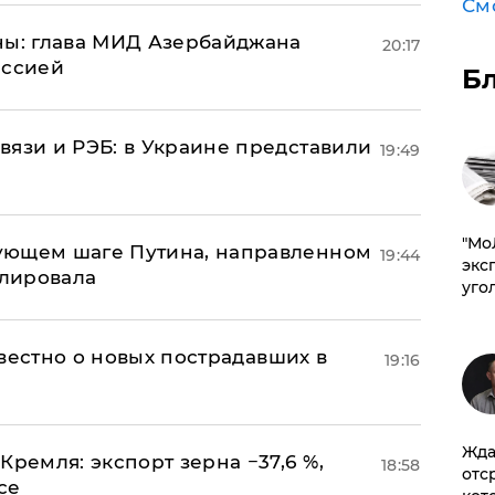
См
ны: глава МИД Азербайджана
20:17
иссией
Б
вязи и РЭБ: в Украине представили
19:49
​"М
ующем шаге Путина, направленном
19:44
эксп
улировала
уго
известно о новых пострадавших в
19:16
Жда
Кремля: экспорт зерна −37,6 %,
18:58
отс
се