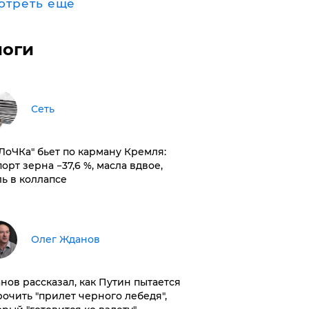
отреть ещё
логи
Сеть
оЛоЧКа" бьет по карману Кремля:
орт зерна −37,6 %, масла вдвое,
ль в коллапсе
Олег Жданов
нов рассказал, как Путин пытается
рочить "прилет черного лебедя",