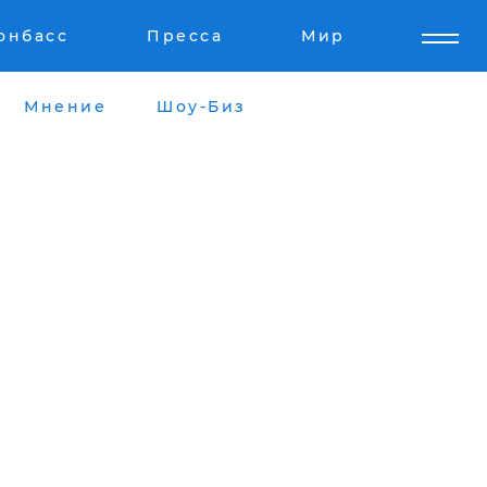
онбасс
Пресса
Мир
Мнение
Шоу-Биз