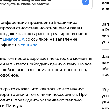
✓
клю
пропустить главное завтра.
и в
с-конференции президента Владимира
Зап
опросов относительно отношений главы
в Р
ако даже на них гарант отреагировал очень
сев
ет
Диалог.UA
со ссылкой на заявление
уст
 эфире на
Youtube
.
Фед
 многом недоговаривает некоторые моменты
вер
ми и пытается обходить данную тему. Но все
объ
а любые высказывания относительно того,
про
подобное.
крыто сказал, что как только его начнут
​"В
ора, то значит он с ними поссорился. При
усп
одит и президенту устраивают "теплую
укр
а и Пинчука.
рак