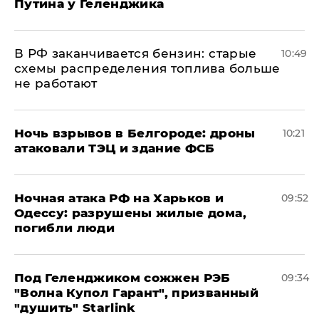
Путина у Геленджика
​В РФ заканчивается бензин: старые
10:49
схемы распределения топлива больше
не работают
​Ночь взрывов в Белгороде: дроны
10:21
атаковали ТЭЦ и здание ФСБ
​Ночная атака РФ на Харьков и
09:52
Одессу: разрушены жилые дома,
погибли люди
Под Геленджиком сожжен РЭБ
09:34
"Волна Купол Гарант", призванный
"душить" Starlink