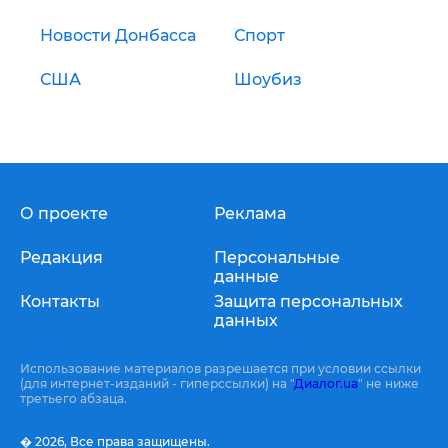
Новости Донбасса
Спорт
США
Шоубиз
О проекте
Реклама
Редакция
Персональные
данные
Контакты
Защита персональных
данных
Использование материалов разрешается при условии ссылки
(для интернет-изданий - гиперссылки) на "
Диалог.ua
" не ниже
третьего абзаца.
� 2026,
Все права защищены.